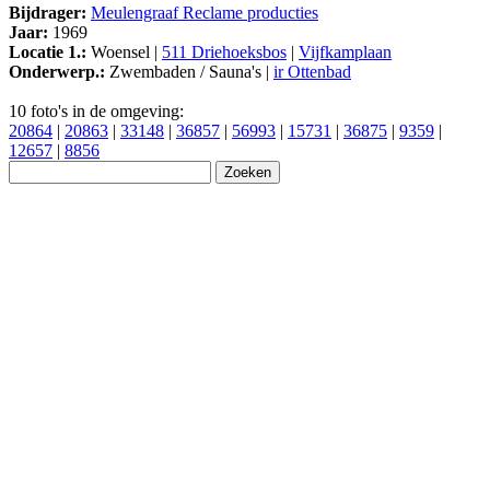
Bijdrager:
Meulengraaf Reclame producties
Jaar:
1969
Locatie 1.:
Woensel |
511 Driehoeksbos
|
Vijfkamplaan
Onderwerp.:
Zwembaden / Sauna's |
ir Ottenbad
10 foto's in de omgeving:
20864
|
20863
|
33148
|
36857
|
56993
|
15731
|
36875
|
9359
|
12657
|
8856