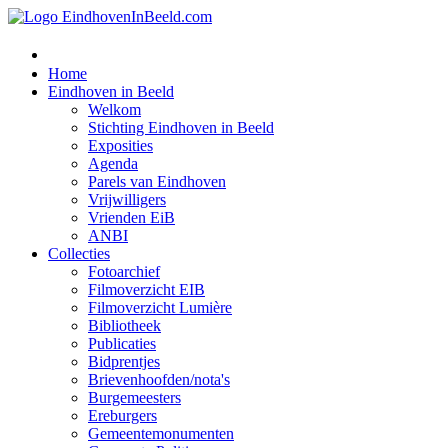
Home
Eindhoven in Beeld
Welkom
Stichting Eindhoven in Beeld
Exposities
Agenda
Parels van Eindhoven
Vrijwilligers
Vrienden EiB
ANBI
Collecties
Fotoarchief
Filmoverzicht EIB
Filmoverzicht Lumière
Bibliotheek
Publicaties
Bidprentjes
Brievenhoofden/nota's
Burgemeesters
Ereburgers
Gemeentemonumenten