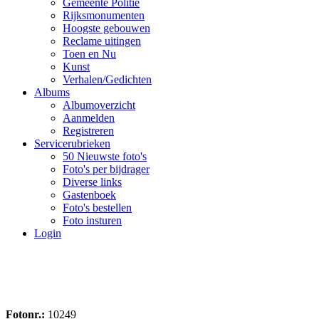
Gemeente Politie
Rijksmonumenten
Hoogste gebouwen
Reclame uitingen
Toen en Nu
Kunst
Verhalen/Gedichten
Albums
Albumoverzicht
Aanmelden
Registreren
Servicerubrieken
50 Nieuwste foto's
Foto's per bijdrager
Diverse links
Gastenboek
Foto's bestellen
Foto insturen
Login
Fotonr.:
10249