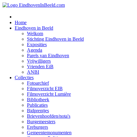
Home
Eindhoven in Beeld
Welkom
Stichting Eindhoven in Beeld
Exposities
Agenda
Parels van Eindhoven
Vrijwilligers
Vrienden EiB
ANBI
Collecties
Fotoarchief
Filmoverzicht EIB
Filmoverzicht Lumière
Bibliotheek
Publicaties
Bidprentjes
Brievenhoofden/nota's
Burgemeesters
Ereburgers
Gemeentemonumenten