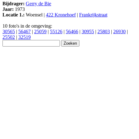
Bijdrager:
Gerry de Bie
Jaar:
1973
Locatie 1.:
Woensel |
422 Kronehoef
|
Frankrijkstraat
10 foto's in de omgeving:
30565
|
56467
|
25059
|
55126
|
56466
|
30955
|
25803
|
26930
|
25502
|
32519