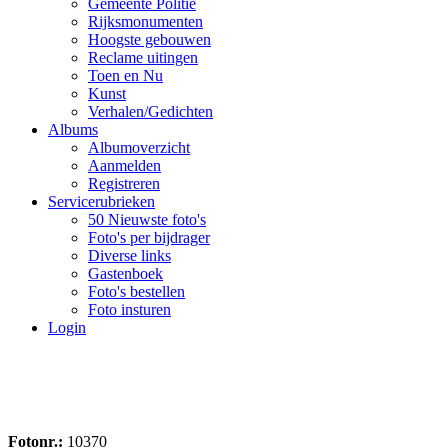
Gemeente Politie
Rijksmonumenten
Hoogste gebouwen
Reclame uitingen
Toen en Nu
Kunst
Verhalen/Gedichten
Albums
Albumoverzicht
Aanmelden
Registreren
Servicerubrieken
50 Nieuwste foto's
Foto's per bijdrager
Diverse links
Gastenboek
Foto's bestellen
Foto insturen
Login
Fotonr.:
10370