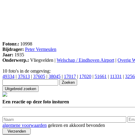
Fotonr.:
10998
Bijdrager:
Peter Vermeulen
Jaar:
1935
Onderwerp.:
Vliegvelden |
Welschap / Eindhoven Airport
|
Overig W
10 foto's in de omgeving:
49334
|
37613
|
37605
|
38045
|
17017
|
17020
|
51661
|
11331
|
3256
Een reactie op deze foto insturen
algemene voorwaarden
gelezen en akkoord bevonden