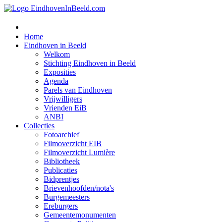
Home
Eindhoven in Beeld
Welkom
Stichting Eindhoven in Beeld
Exposities
Agenda
Parels van Eindhoven
Vrijwilligers
Vrienden EiB
ANBI
Collecties
Fotoarchief
Filmoverzicht EIB
Filmoverzicht Lumière
Bibliotheek
Publicaties
Bidprentjes
Brievenhoofden/nota's
Burgemeesters
Ereburgers
Gemeentemonumenten