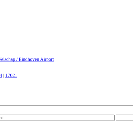
elschap / Eindhoven Airport
4
|
17021