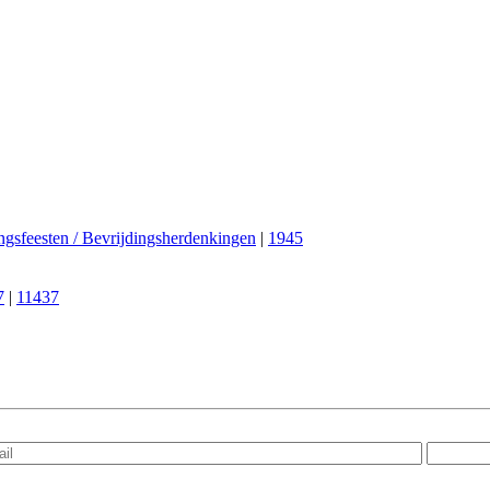
ngsfeesten / Bevrijdingsherdenkingen
|
1945
7
|
11437