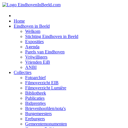
Home
Eindhoven in Beeld
Welkom
Stichting Eindhoven in Beeld
Exposities
Agenda
Parels van Eindhoven
Vrijwilligers
Vrienden EiB
ANBI
Collecties
Fotoarchief
Filmoverzicht EIB
Filmoverzicht Lumière
Bibliotheek
Publicaties
Bidprentjes
Brievenhoofden/nota's
Burgemeesters
Ereburgers
Gemeentemonumenten