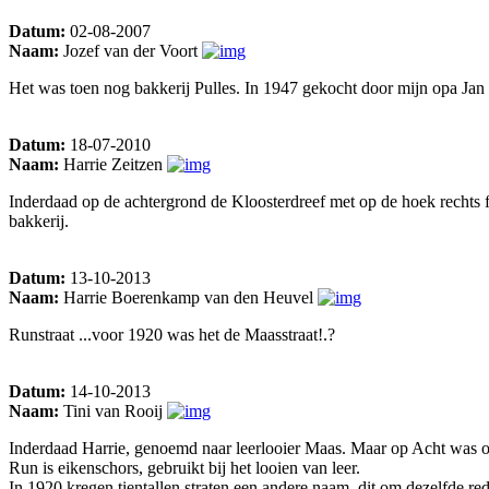
Datum:
02-08-2007
Naam:
Jozef van der Voort
Het was toen nog bakkerij Pulles. In 1947 gekocht door mijn opa Jan K
Datum:
18-07-2010
Naam:
Harrie Zeitzen
Inderdaad op de achtergrond de Kloosterdreef met op de hoek rechts f
bakkerij.
Datum:
13-10-2013
Naam:
Harrie Boerenkamp van den Heuvel
Runstraat ...voor 1920 was het de Maasstraat!.?
Datum:
14-10-2013
Naam:
Tini van Rooij
Inderdaad Harrie, genoemd naar leerlooier Maas. Maar op Acht was o
Run is eikenschors, gebruikt bij het looien van leer.
In 1920 kregen tientallen straten een andere naam, dit om dezelfde