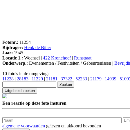
Fotonr.:
11254
Bijdrager:
Henk de Bitter
Jaar:
1945
Locatie 1.:
Woensel |
422 Kronehoef
|
Runstraat
Onderwerp.:
Evenementen / Festiviteiten / Gebeurtenissen |
Bevrijdi
10 foto's in de omgeving:
11228
|
28183
|
11229
|
21181
|
37322
|
52233
|
21179
|
14939
|
5109
Een reactie op deze foto insturen
algemene voorwaarden
gelezen en akkoord bevonden