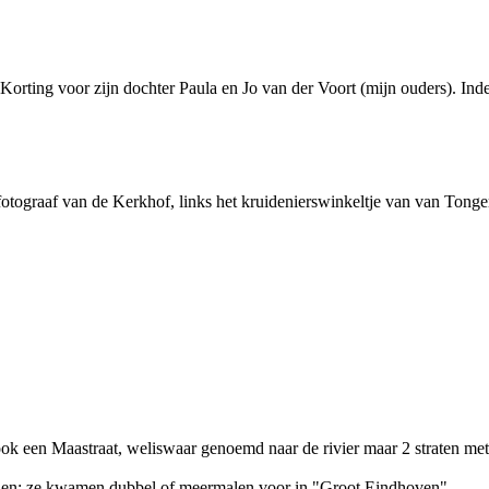
orting voor zijn dochter Paula en Jo van der Voort (mijn ouders). Inde
otograaf van de Kerkhof, links het kruidenierswinkeltje van van Tonge
ok een Maastraat, weliswaar genoemd naar de rivier maar 2 straten me
 reden: ze kwamen dubbel of meermalen voor in "Groot Eindhoven"