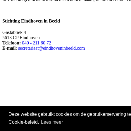
Stichting Eindhoven in Beeld
Gasfabriek 4
5613 CP Eindhoven
Telefoon:
040 - 211 60 72
E-mail:
secretariaat@eindhoveninbeeld.com
Social media
Deze website gebruikt cookies om de gebruikerservaring te
© Copyright
Stichting Eindhoven in Beeld
. All Rights Reserved |
Pr
Cookie-beleid.
Lees meer