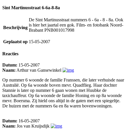
Sint Martinusstraat 6-6a-8-8a
De Sint Martinusstraat nummers 6 - 6a - 8 - 8a. Ook
is hier het jaartal een gok. Film- en fotobank Noord-
Beschrijving
Brabant PNB001017998
Geplaatst op
15-05-2007
Reacties
Datum:
15-05-2007
Naam:
Arthur van Gansewinkel
Op nummer 6 woonde de familie Franssen, die later verhuisde naar
Australië. Op 6a woonde boven mevr. Quadflieg. Haar dochter
Stannie is later op nummer 6 gaan wonen met Huubke de
taxichauffeur. Op 6a woonde de familie Honing en op 8a woonde
mevr. Boersma. Zij hield ons altijd in de gaten met een spiegeltje.
De huizen met de nummers 6a en 8a waren bovenwoningen.
Datum:
16-05-2007
Naam:
Jos van Kruijsdijk