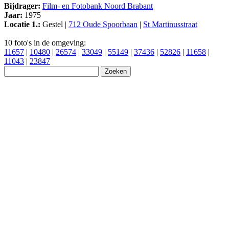
Bijdrager:
Film- en Fotobank Noord Brabant
Jaar:
1975
Locatie 1.:
Gestel |
712 Oude Spoorbaan
|
St Martinusstraat
10 foto's in de omgeving:
11657
|
10480
|
26574
|
33049
|
55149
|
37436
|
52826
|
11658
|
11043
|
23847