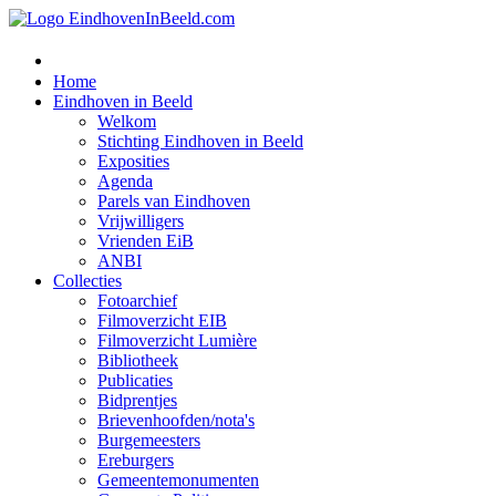
Home
Eindhoven in Beeld
Welkom
Stichting Eindhoven in Beeld
Exposities
Agenda
Parels van Eindhoven
Vrijwilligers
Vrienden EiB
ANBI
Collecties
Fotoarchief
Filmoverzicht EIB
Filmoverzicht Lumière
Bibliotheek
Publicaties
Bidprentjes
Brievenhoofden/nota's
Burgemeesters
Ereburgers
Gemeentemonumenten