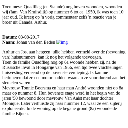
Toen mevr. Quadflieg (en Stannie) nog boven woonden, woonden
wij (fam. Van Kruijsdijk) op nummer 6 tot ca. 1959, ik was toen 10
jaar oud. Ik kreeg op 'n vorig commentaar zelfs 'n reactie van je
broer uit Canada, Arthur.
Datum:
03-08-2017
Naam:
Johan van den Eeden
Arthur en Jos, aan hetgeen jullie hebben vermeld over de (bewoning
van) huisnummers, kan ik nog het volgende toevoegen.
Toen de familie Quadflieg nog op 6a woonde hebben zij, na de
Russische inval in Hongarije van 1956, een tijd twee vluchtelingen
huisvesting verleend op de bovenste verdieping. Ik kan me
herinneren dat ze een motor hadden waaraan ze voortdurend aan het
sleutelen waren.
Mevrouw Tonnie Boersma en haar man André woonden niet op 8a
maar op nummer 8. Hun bovenste etage werd in het begin van de
jaren '50 bewoond door mevrouw Van Aalst met haar dochter
Monique. Later verhuisde zij naar nummer 12, waar ze een slijterij
exploiteerde. In de woning op de begane grond (8a) woonde de
familie Bijnen.