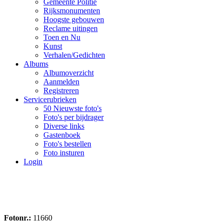
Gemeente Politie
Rijksmonumenten
Hoogste gebouwen
Reclame uitingen
Toen en Nu
Kunst
Verhalen/Gedichten
Albums
Albumoverzicht
Aanmelden
Registreren
Servicerubrieken
50 Nieuwste foto's
Foto's per bijdrager
Diverse links
Gastenboek
Foto's bestellen
Foto insturen
Login
Fotonr.:
11660