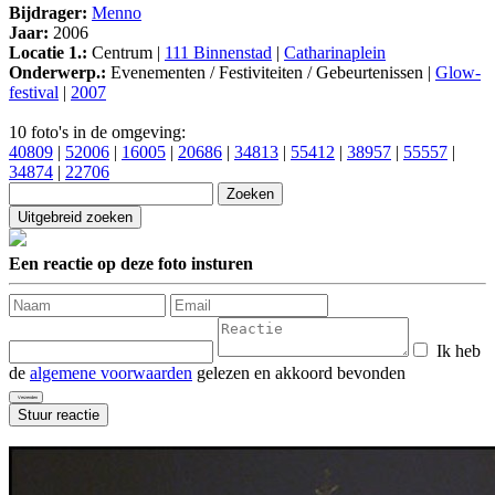
Bijdrager:
Menno
Jaar:
2006
Locatie 1.:
Centrum |
111 Binnenstad
|
Catharinaplein
Onderwerp.:
Evenementen / Festiviteiten / Gebeurtenissen |
Glow-
festival
|
2007
10 foto's in de omgeving:
40809
|
52006
|
16005
|
20686
|
34813
|
55412
|
38957
|
55557
|
34874
|
22706
Een reactie op deze foto insturen
Ik heb
de
algemene voorwaarden
gelezen en akkoord bevonden