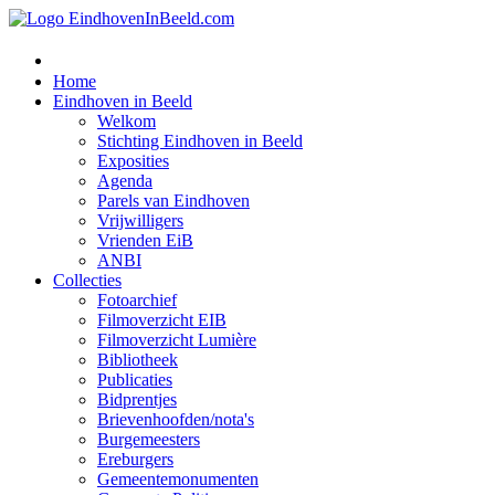
Home
Eindhoven in Beeld
Welkom
Stichting Eindhoven in Beeld
Exposities
Agenda
Parels van Eindhoven
Vrijwilligers
Vrienden EiB
ANBI
Collecties
Fotoarchief
Filmoverzicht EIB
Filmoverzicht Lumière
Bibliotheek
Publicaties
Bidprentjes
Brievenhoofden/nota's
Burgemeesters
Ereburgers
Gemeentemonumenten