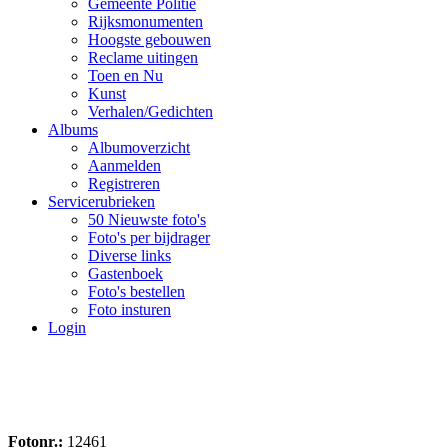
Gemeente Politie
Rijksmonumenten
Hoogste gebouwen
Reclame uitingen
Toen en Nu
Kunst
Verhalen/Gedichten
Albums
Albumoverzicht
Aanmelden
Registreren
Servicerubrieken
50 Nieuwste foto's
Foto's per bijdrager
Diverse links
Gastenboek
Foto's bestellen
Foto insturen
Login
Fotonr.:
12461