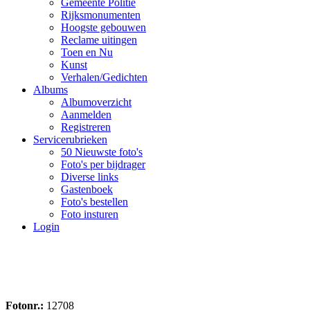
Gemeente Politie
Rijksmonumenten
Hoogste gebouwen
Reclame uitingen
Toen en Nu
Kunst
Verhalen/Gedichten
Albums
Albumoverzicht
Aanmelden
Registreren
Servicerubrieken
50 Nieuwste foto's
Foto's per bijdrager
Diverse links
Gastenboek
Foto's bestellen
Foto insturen
Login
Fotonr.:
12708