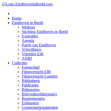
Home
Eindhoven in Beeld
Welkom
Stichting Eindhoven in Beeld
Exposities
Agenda
Parels van Eindhoven
Vrijwilligers
Vrienden EiB
ANBI
Collecties
Fotoarchief
Filmoverzicht EIB
Filmoverzicht Lumière
Bibliotheek
Publicaties
Bidprentjes
Brievenhoofden/nota's
Burgemeesters
Ereburgers
Gemeentemonumenten