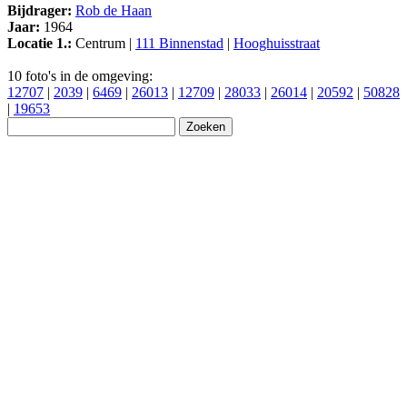
Bijdrager:
Rob de Haan
Jaar:
1964
Locatie 1.:
Centrum |
111 Binnenstad
|
Hooghuisstraat
10 foto's in de omgeving:
12707
|
2039
|
6469
|
26013
|
12709
|
28033
|
26014
|
20592
|
50828
|
19653