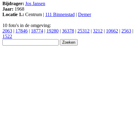
Bijdrager:
Jos Jansen
Jaar:
1968
Locatie 1.:
Centrum |
111 Binnenstad
|
Demer
10 foto's in de omgeving:
2063
|
17846
|
18774
|
19280
|
36378
|
25312
|
3212
|
10662
|
2563
|
1522