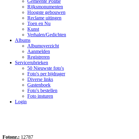
Gemeente Politie
Rijksmonumenten
Hoogste gebouwen
Reclame uitingen
Toen en Nu
Kunst
Verhalen/Gedichten
Albums
Albumoverzicht
Aanmelden
Registreren
Servicerubrieken
50 Nieuwste foto's
Foto's per bijdrager
Diverse links
Gastenboek
Foto's bestellen
Foto insturen
Login
Fotonr.:
12787