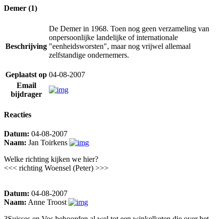
Demer (1)
De Demer in 1968. Toen nog geen verzameling van
onpersoonlijke landelijke of internationale
Beschrijving
"eenheidsworsten", maar nog vrijwel allemaal
zelfstandige ondernemers.
Geplaatst op
04-08-2007
Email
bijdrager
Reacties
Datum:
04-08-2007
Naam:
Jan Toirkens
Welke richting kijken we hier?
<<< richting Woensel (Peter) >>>
Datum:
04-08-2007
Naam:
Anne Troost
3Suisses en Vos behoorden al wel tot een winkelketen die over het