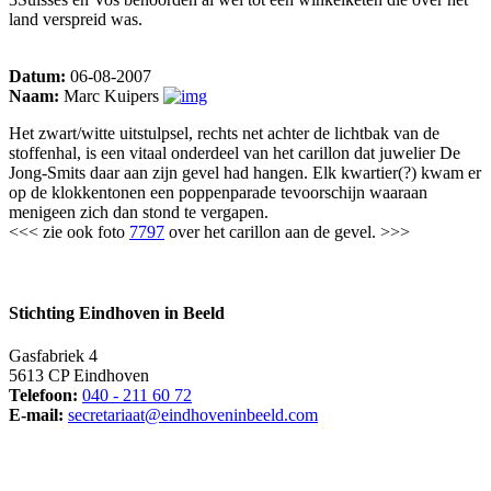
land verspreid was.
Datum:
06-08-2007
Naam:
Marc Kuipers
Het zwart/witte uitstulpsel, rechts net achter de lichtbak van de
stoffenhal, is een vitaal onderdeel van het carillon dat juwelier De
Jong-Smits daar aan zijn gevel had hangen. Elk kwartier(?) kwam er
op de klokkentonen een poppenparade tevoorschijn waaraan
menigeen zich dan stond te vergapen.
<<< zie ook foto
7797
over het carillon aan de gevel. >>>
Stichting Eindhoven in Beeld
Gasfabriek 4
5613 CP Eindhoven
Telefoon:
040 - 211 60 72
E-mail:
secretariaat@eindhoveninbeeld.com