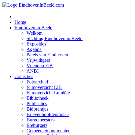
Home
Eindhoven in Beeld
Welkom
Stichting Eindhoven in Beeld
Exposities
Agenda
Parels van Eindhoven
Vrijwilligers
Vrienden EiB
ANBI
Collecties
Fotoarchief
Filmoverzicht EIB
Filmoverzicht Lumière
Bibliotheek
Publicaties
Bidprentjes
Brievenhoofden/nota's
Burgemeesters
Ereburgers
Gemeentemonumenten