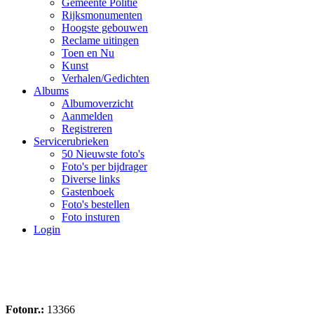
Gemeente Politie
Rijksmonumenten
Hoogste gebouwen
Reclame uitingen
Toen en Nu
Kunst
Verhalen/Gedichten
Albums
Albumoverzicht
Aanmelden
Registreren
Servicerubrieken
50 Nieuwste foto's
Foto's per bijdrager
Diverse links
Gastenboek
Foto's bestellen
Foto insturen
Login
Fotonr.:
13366