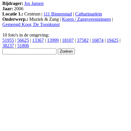
Bijdrager:
Jos Jansen
Jaar:
2006
Locatie 1.:
Centrum |
111 Binnenstad
|
Catharinaplein
Onderwerp.:
Muziek & Zang |
Koren / Zangverenigingen
|
Gemengd Koor, De Toonkunst
10 foto's in de omgeving:
51955
|
56625
|
13367
|
13999
|
18107
|
37582
|
16874
|
19425
|
38237
|
51806