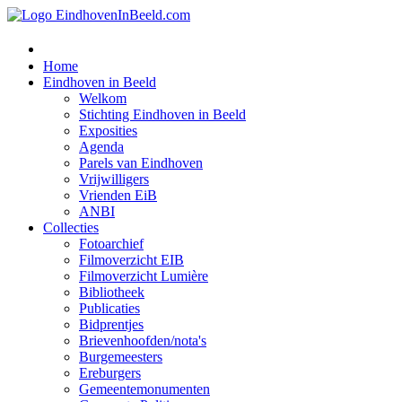
Home
Eindhoven in Beeld
Welkom
Stichting Eindhoven in Beeld
Exposities
Agenda
Parels van Eindhoven
Vrijwilligers
Vrienden EiB
ANBI
Collecties
Fotoarchief
Filmoverzicht EIB
Filmoverzicht Lumière
Bibliotheek
Publicaties
Bidprentjes
Brievenhoofden/nota's
Burgemeesters
Ereburgers
Gemeentemonumenten