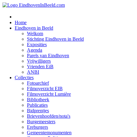
Home
Eindhoven in Beeld
Welkom
Stichting Eindhoven in Beeld
Exposities
Agenda
Parels van Eindhoven
Vrijwilligers
Vrienden EiB
ANBI
Collecties
Fotoarchief
Filmoverzicht EIB
Filmoverzicht Lumière
Bibliotheek
Publicaties
Bidprentjes
Brievenhoofden/nota's
Burgemeesters
Ereburgers
Gemeentemonumenten