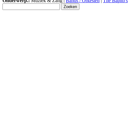
Onderwerp.:
Muziek & Zang |
Bands / Orkesten
|
The Bapito's