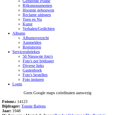
Gemeente Politie
Rijksmonumenten
Hoogste gebouwen
Reclame uitingen
Toen en Nu
Kunst
Verhalen/Gedichten
Albums
Albumoverzicht
Aanmelden
Registreren
Servicerubrieken
50 Nieuwste foto's
Foto's per bijdrager
Diverse links
Gastenboek
Foto's bestellen
Foto insturen
Login
Geen Google maps coördinaten aanwezig
Fotonr.:
14123
Bijdrager:
Tonnie Baijens
Jaar:
1948