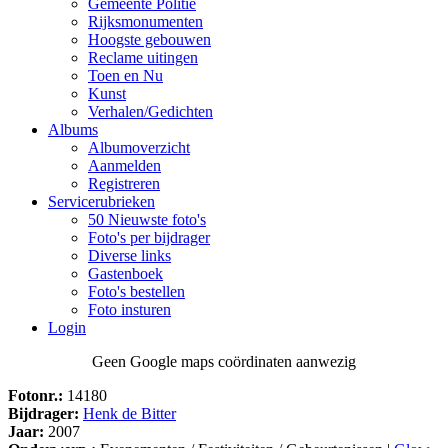
Gemeente Politie
Rijksmonumenten
Hoogste gebouwen
Reclame uitingen
Toen en Nu
Kunst
Verhalen/Gedichten
Albums
Albumoverzicht
Aanmelden
Registreren
Servicerubrieken
50 Nieuwste foto's
Foto's per bijdrager
Diverse links
Gastenboek
Foto's bestellen
Foto insturen
Login
Geen Google maps coördinaten aanwezig
Fotonr.:
14180
Bijdrager:
Henk de Bitter
Jaar:
2007