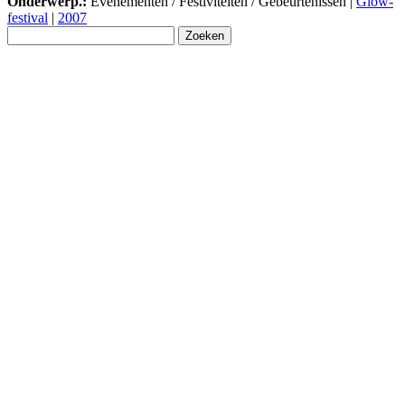
Onderwerp.:
Evenementen / Festiviteiten / Gebeurtenissen |
Glow-
festival
|
2007