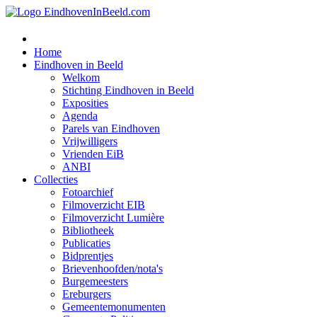
Home
Eindhoven in Beeld
Welkom
Stichting Eindhoven in Beeld
Exposities
Agenda
Parels van Eindhoven
Vrijwilligers
Vrienden EiB
ANBI
Collecties
Fotoarchief
Filmoverzicht EIB
Filmoverzicht Lumière
Bibliotheek
Publicaties
Bidprentjes
Brievenhoofden/nota's
Burgemeesters
Ereburgers
Gemeentemonumenten