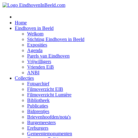
Home
Eindhoven in Beeld
Welkom
Stichting Eindhoven in Beeld
Exposities
Agenda
Parels van Eindhoven
Vrijwilligers
Vrienden EiB
ANBI
Collecties
Fotoarchief
Filmoverzicht EIB
Filmoverzicht Lumière
Bibliotheek
Publicaties
Bidprentjes
Brievenhoofden/nota's
Burgemeesters
Ereburgers
Gemeentemonumenten