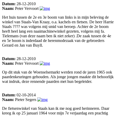
Datum:
28-12-2010
Naam:
Peter Vervoort
Het huis tussen de 2e en 3e boom van links is in mijn beleving de
winkel van Staals-Van Kraay, o.a. kachels en fietsen. De heer Harrie
Staals ???? was volgens mij smid van beroep. Achter de 2e boom
heeft heel lang een naaimachinewinkel gezeten, volgens mij fa.
Tielemans (van deze naam ben ik niet zeker) .De zaak tussen de 4e
en 5e boom is inderdaad de herenmodezaak van de gebroeders
Gerard en Jan van Buyll.
Datum:
28-12-2010
Naam:
Peter Vervoort
Op dit stuk van de Woenselsemarkt werden rond de jaren 1965 ook
paardenkeuringen gehouden. Als jonge jongen maakte dit behoorlijk
wat indruk, deze rennende paarden met hun begeleider.
Datum:
02-10-2014
Naam:
Pieter Segers
De fietsenwinkel van Staals kan ik me nog goed herinneren. Daar
kreeg ik op 25 januari 1964 voor mijn 7e verjaardag een prachtig