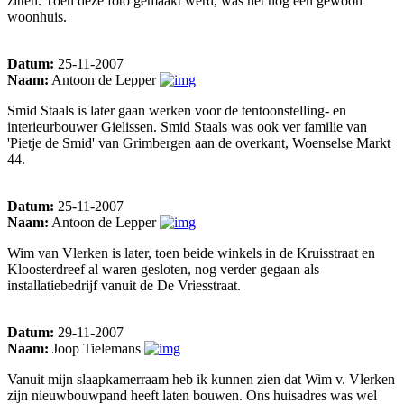
zitten. Toen deze foto gemaakt werd, was het nog een gewoon
woonhuis.
Datum:
25-11-2007
Naam:
Antoon de Lepper
Smid Staals is later gaan werken voor de tentoonstelling- en
interieurbouwer Gielissen. Smid Staals was ook ver familie van
'Pietje de Smid' van Grimbergen aan de overkant, Woenselse Markt
44.
Datum:
25-11-2007
Naam:
Antoon de Lepper
Wim van Vlerken is later, toen beide winkels in de Kruisstraat en
Kloosterdreef al waren gesloten, nog verder gegaan als
installatiebedrijf vanuit de De Vriesstraat.
Datum:
29-11-2007
Naam:
Joop Tielemans
Vanuit mijn slaapkamerraam heb ik kunnen zien dat Wim v. Vlerken
zijn nieuwbouwpand heeft laten bouwen. Ons huisadres was wel