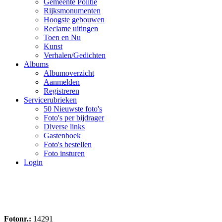
Gemeente Politie
Rijksmonumenten
Hoogste gebouwen
Reclame uitingen
Toen en Nu
Kunst
Verhalen/Gedichten
Albums
Albumoverzicht
Aanmelden
Registreren
Servicerubrieken
50 Nieuwste foto's
Foto's per bijdrager
Diverse links
Gastenboek
Foto's bestellen
Foto insturen
Login
Fotonr.:
14291