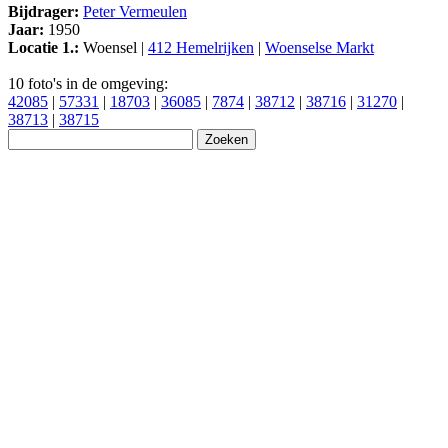
Bijdrager:
Peter Vermeulen
Jaar:
1950
Locatie 1.:
Woensel |
412 Hemelrijken
|
Woenselse Markt
10 foto's in de omgeving:
42085
|
57331
|
18703
|
36085
|
7874
|
38712
|
38716
|
31270
|
38713
|
38715