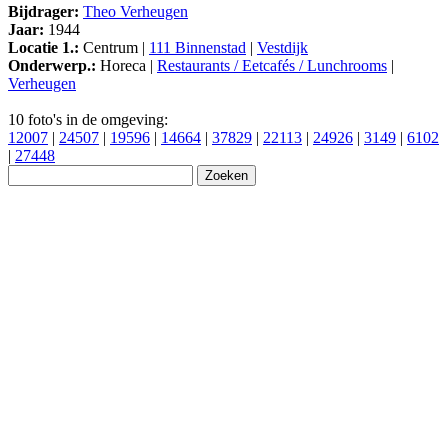
Bijdrager:
Theo Verheugen
Jaar:
1944
Locatie 1.:
Centrum |
111 Binnenstad
|
Vestdijk
Onderwerp.:
Horeca |
Restaurants / Eetcafés / Lunchrooms
|
Verheugen
10 foto's in de omgeving:
12007
|
24507
|
19596
|
14664
|
37829
|
22113
|
24926
|
3149
|
6102
|
27448