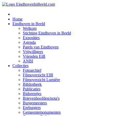
Home
Eindhoven in Beeld
Welkom
Stichting Eindhoven in Beeld
Exposities
Agenda
Parels van Eindhoven
Vrijwilligers
Vrienden EiB
ANBI
Collecties
Fotoarchief
Filmoverzicht EIB
Filmoverzicht Lumière
Bibliotheek
Publicaties
Bidprentjes
Brievenhoofden/nota's
Burgemeesters
Ereburgers
Gemeentemonumenten