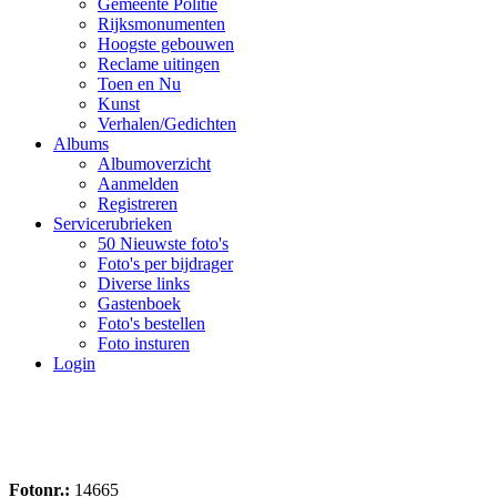
Gemeente Politie
Rijksmonumenten
Hoogste gebouwen
Reclame uitingen
Toen en Nu
Kunst
Verhalen/Gedichten
Albums
Albumoverzicht
Aanmelden
Registreren
Servicerubrieken
50 Nieuwste foto's
Foto's per bijdrager
Diverse links
Gastenboek
Foto's bestellen
Foto insturen
Login
Fotonr.:
14665