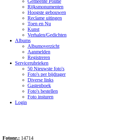
Gemeente Politie
Rijksmonumenten
Hoogste gebouwen
Reclame uitingen
Toen en Nu
Kunst
Verhalen/Gedichten
Albums
Albumoverzicht
Aanmelden
Registreren
Servicerubrieken
50 Nieuwste foto's
Foto's per bijdrager
Diverse links
Gastenboek
Foto's bestellen
Foto insturen
Login
Fotonr.:
14714