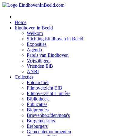
Home
Eindhoven in Beeld
Welkom
Stichting Eindhoven in Beeld
Exposities
Agenda
Parels van Eindhoven
Vrijwilligers
Vrienden EiB
ANBI
Collecties
Fotoarchief
Filmoverzicht EIB
Filmoverzicht Lumière
Bibliotheek
Publicaties
Bidprentjes
Brievenhoofden/nota's
Burgemeesters
Ereburgers
Gemeentemonumenten