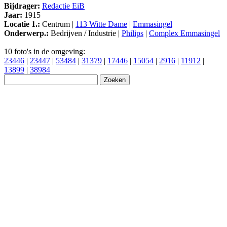
Bijdrager:
Redactie EiB
Jaar:
1915
Locatie 1.:
Centrum |
113 Witte Dame
|
Emmasingel
Onderwerp.:
Bedrijven / Industrie |
Philips
|
Complex Emmasingel
10 foto's in de omgeving:
23446
|
23447
|
53484
|
31379
|
17446
|
15054
|
2916
|
11912
|
13899
|
38984