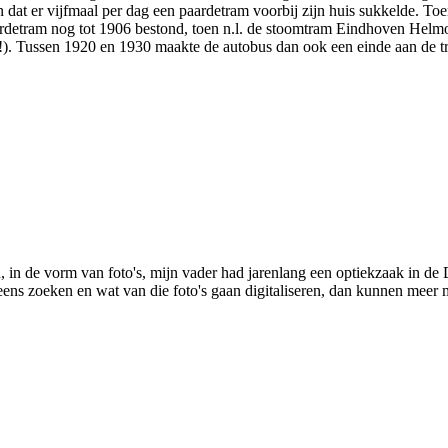
dat er vijfmaal per dag een paardetram voorbij zijn huis sukkelde. T
ardetram nog tot 1906 bestond, toen n.l. de stoomtram Eindhoven Helm
ur!). Tussen 1920 en 1930 maakte de autobus dan ook een einde aan de t
 in de vorm van foto's, mijn vader had jarenlang een optiekzaak in de D
 eens zoeken en wat van die foto's gaan digitaliseren, dan kunnen meer 