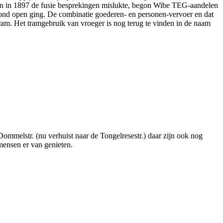
oen in 1897 de fusie besprekingen mislukte, begon Wibe TEG-aandelen
ond open ging. De combinatie goederen- en personen-vervoer en dat
ram. Het tramgebruik van vroeger is nog terug te vinden in de naam
ommelstr. (nu verhuist naar de Tongelresestr.) daar zijn ook nog
mensen er van genieten.