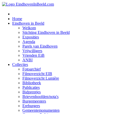
Home
Eindhoven in Beeld
Welkom
Stichting Eindhoven in Beeld
Exposities
Agenda
Parels van Eindhoven
Vrijwilligers
Vrienden EiB
ANBI
Collecties
Fotoarchief
Filmoverzicht EIB
Filmoverzicht Lumière
Bibliotheek
Publicaties
Bidprentjes
Brievenhoofden/nota's
Burgemeesters
Ereburgers
Gemeentemonumenten