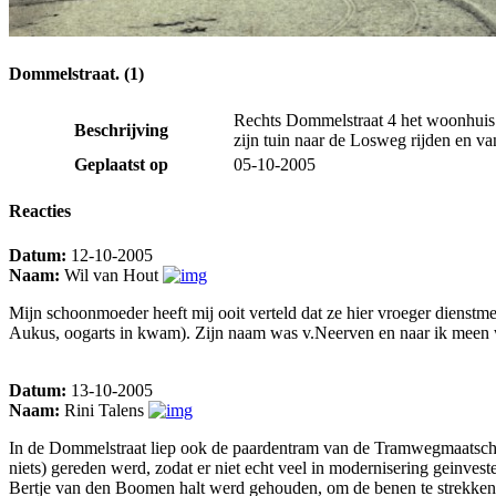
Dommelstraat. (1)
Rechts Dommelstraat 4 het woonhuis 
Beschrijving
zijn tuin naar de Losweg rijden en van
Geplaatst op
05-10-2005
Reacties
Datum:
12-10-2005
Naam:
Wil van Hout
Mijn schoonmoeder heeft mij ooit verteld dat ze hier vroeger dienstme
Aukus, oogarts in kwam). Zijn naam was v.Neerven en naar ik meen w
Datum:
13-10-2005
Naam:
Rini Talens
In de Dommelstraat liep ook de paardentram van de Tramwegmaatscha
niets) gereden werd, zodat er niet echt veel in modernisering geinves
Bertje van den Boomen halt werd gehouden, om de benen te strekken