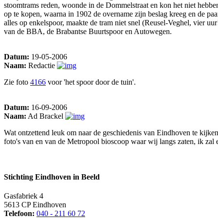
stoomtrams reden, woonde in de Dommelstraat en kon het niet hebben 
op te kopen, waarna in 1902 de overname zijn beslag kreeg en de pa
alles op enkelspoor, maakte de tram niet snel (Reusel-Veghel, vier u
van de BBA, de Brabantse Buurtspoor en Autowegen.
Datum:
19-05-2006
Naam:
Redactie
Zie foto
4166
voor 'het spoor door de tuin'.
Datum:
16-09-2006
Naam:
Ad Brackel
Wat ontzettend leuk om naar de geschiedenis van Eindhoven te kijken,
foto's van en van de Metropool bioscoop waar wij langs zaten, ik zal
Stichting Eindhoven in Beeld
Gasfabriek 4
5613 CP Eindhoven
Telefoon:
040 - 211 60 72