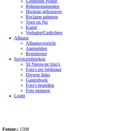
Gemeente Politie
Rijksmonumenten
Hoogste gebouwen
Reclame uitingen
Toen en Nu
Kunst
Verhalen/Gedichten
Albums
Albumoverzicht
Aanmelden
Registreren
Servicerubrieken
50 Nieuwste foto's
Foto's per bijdrager
Diverse links
Gastenboek
Foto's bestellen
Foto insturen
Login
Fotonr.:
1508