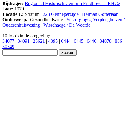
Bijdrager:
Regionaal Historisch Centrum Eindhoven - RHCe
Jaar:
1970
Locatie 1.:
Stratum |
223 Genneperzijde
|
Herman Gorterlaan
Onderwerp.:
Gezondheidszorg |
Verzorgings-, Verpleeghuizen /
Ouderenhuisvesting
|
Wissehaege / De Weerde
10 foto's in de omgeving:
34077
|
34091
|
25621
|
4395
|
6444
|
6445
|
6446
|
34078
|
886
|
30349