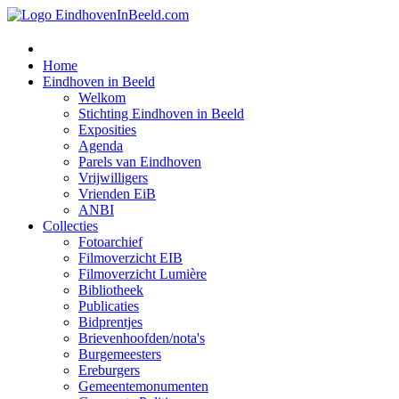
Home
Eindhoven in Beeld
Welkom
Stichting Eindhoven in Beeld
Exposities
Agenda
Parels van Eindhoven
Vrijwilligers
Vrienden EiB
ANBI
Collecties
Fotoarchief
Filmoverzicht EIB
Filmoverzicht Lumière
Bibliotheek
Publicaties
Bidprentjes
Brievenhoofden/nota's
Burgemeesters
Ereburgers
Gemeentemonumenten