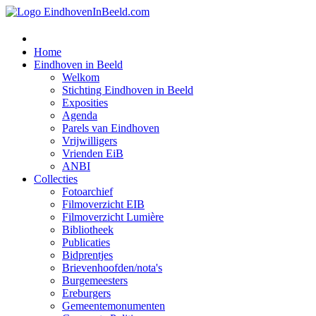
Home
Eindhoven in Beeld
Welkom
Stichting Eindhoven in Beeld
Exposities
Agenda
Parels van Eindhoven
Vrijwilligers
Vrienden EiB
ANBI
Collecties
Fotoarchief
Filmoverzicht EIB
Filmoverzicht Lumière
Bibliotheek
Publicaties
Bidprentjes
Brievenhoofden/nota's
Burgemeesters
Ereburgers
Gemeentemonumenten