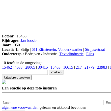
Fotonr.:
15458
Bijdrager:
Jan Joosten
Jaar:
1950
Locatie 1.:
Strijp |
611 Eliasterrein, Vonderkwartier
|
Strijpsestraat
Onderwerp.:
Bedrijven / Industrie |
Textielindustrie
|
Elias
10 foto's in de omgeving:
15462
|
4688
|
28065
|
30415
|
15463
|
16615
|
217
|
21779
|
23983
|
Een reactie op deze foto insturen
algemene voorwaarden
gelezen en akkoord bevonden