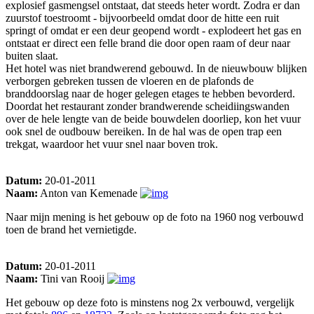
explosief gasmengsel ontstaat, dat steeds heter wordt. Zodra er dan
zuurstof toestroomt - bijvoorbeeld omdat door de hitte een ruit
springt of omdat er een deur geopend wordt - explodeert het gas en
ontstaat er direct een felle brand die door open raam of deur naar
buiten slaat.
Het hotel was niet brandwerend gebouwd. In de nieuwbouw blijken
verborgen gebreken tussen de vloeren en de plafonds de
branddoorslag naar de hoger gelegen etages te hebben bevorderd.
Doordat het restaurant zonder brandwerende scheidiingswanden
over de hele lengte van de beide bouwdelen doorliep, kon het vuur
ook snel de oudbouw bereiken. In de hal was de open trap een
trekgat, waardoor het vuur snel naar boven trok.
Datum:
20-01-2011
Naam:
Anton van Kemenade
Naar mijn mening is het gebouw op de foto na 1960 nog verbouwd
toen de brand het vernietigde.
Datum:
20-01-2011
Naam:
Tini van Rooij
Het gebouw op deze foto is minstens nog 2x verbouwd, vergelijk