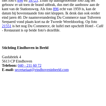
met foto's
896
en
18723
. Zoals op laatstgenoemde foto zag het
gebouw er uit toen de brand uitbrak, dus met die aanbouw aan de
kant van de Stationsweg. Als foto
896
echt van 1959 is, kan de
datum bij bovenstaande foto niet kloppen. Ik denk dan ook eerder
eind jaren 40. De naamsverandering Du Commerce naar Tsilveren
Seepaerd vond plaats kort na de Tweede Wereldoorlog. Op foto
21551
is het nog Du Commerce, de luifel met opschrift Hotel - Café
- Restaurant is op beide foto's dezelfde.
Stichting Eindhoven in Beeld
Gasfabriek 4
5613 CP Eindhoven
Telefoon:
040 - 211 60 72
E-mail:
secretariaat@eindhoveninbeeld.com