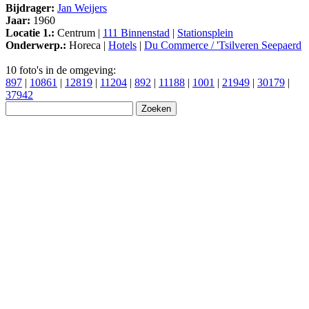
Bijdrager:
Jan Weijers
Jaar:
1960
Locatie 1.:
Centrum |
111 Binnenstad
|
Stationsplein
Onderwerp.:
Horeca |
Hotels
|
Du Commerce / 'Tsilveren Seepaerd
10 foto's in de omgeving:
897
|
10861
|
12819
|
11204
|
892
|
11188
|
1001
|
21949
|
30179
|
37942