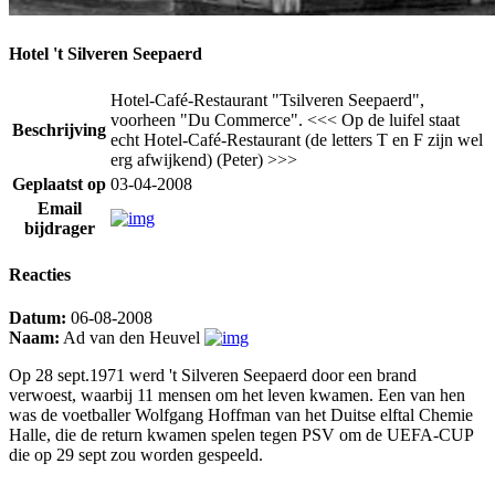
Hotel 't Silveren Seepaerd
Hotel-Café-Restaurant "Tsilveren Seepaerd",
voorheen "Du Commerce". <<< Op de luifel staat
Beschrijving
echt Hotel-Café-Restaurant (de letters T en F zijn wel
erg afwijkend) (Peter) >>>
Geplaatst op
03-04-2008
Email
bijdrager
Reacties
Datum:
06-08-2008
Naam:
Ad van den Heuvel
Op 28 sept.1971 werd 't Silveren Seepaerd door een brand
verwoest, waarbij 11 mensen om het leven kwamen. Een van hen
was de voetballer Wolfgang Hoffman van het Duitse elftal Chemie
Halle, die de return kwamen spelen tegen PSV om de UEFA-CUP
die op 29 sept zou worden gespeeld.