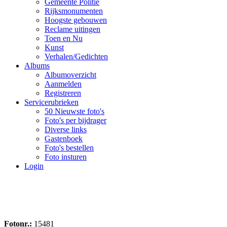
Gemeente Politie
Rijksmonumenten
Hoogste gebouwen
Reclame uitingen
Toen en Nu
Kunst
Verhalen/Gedichten
Albums
Albumoverzicht
Aanmelden
Registreren
Servicerubrieken
50 Nieuwste foto's
Foto's per bijdrager
Diverse links
Gastenboek
Foto's bestellen
Foto insturen
Login
Fotonr.:
15481