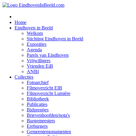
Home
Eindhoven in Beeld
Welkom
Stichting Eindhoven in Beeld
Exposities
Agenda
Parels van Eindhoven
Vrijwilligers
Vrienden EiB
ANBI
Collecties
Fotoarchief
Filmoverzicht EIB
Filmoverzicht Lumière
Bibliotheek
Publicaties
Bidprentjes
Brievenhoofden/nota's
Burgemeesters
Ereburgers
Gemeentemonumenten