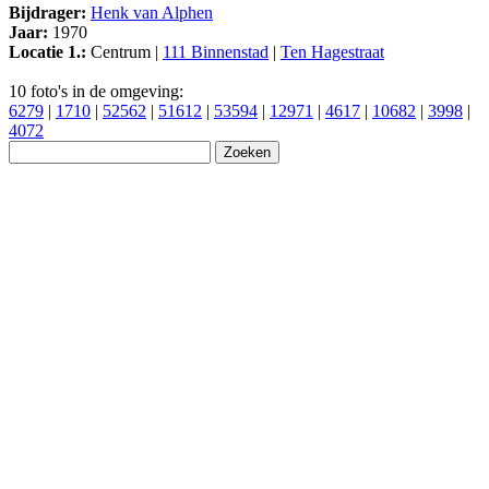
Bijdrager:
Henk van Alphen
Jaar:
1970
Locatie 1.:
Centrum |
111 Binnenstad
|
Ten Hagestraat
10 foto's in de omgeving:
6279
|
1710
|
52562
|
51612
|
53594
|
12971
|
4617
|
10682
|
3998
|
4072