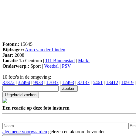
Fotonr.:
15645
Bijdrager:
Arno van der Linden
Jaar:
2008
Locatie 1.:
Centrum |
111 Binnenstad
|
Markt
Onderwerp.:
Sport |
Voetbal
|
PSV
10 foto's in de omgeving:
37872
|
32494
|
9933
|
17037
|
12493
|
37137
|
5461
|
13412
|
10919
Een reactie op deze foto insturen
algemene voorwaarden
gelezen en akkoord bevonden