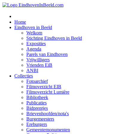
Home
Eindhoven in Beeld
Welkom
Stichting Eindhoven in Beeld
Exposities
Agenda
Parels van Eindhoven
Vrijwilligers
Vrienden EiB
ANBI
Collecties
Fotoarchief
Filmoverzicht EIB
Filmoverzicht Lumière
Bibliotheek
Publicaties
Bidprentjes
Brievenhoofden/nota's
Burgemeesters
Ereburgers
Gemeentemonumenten