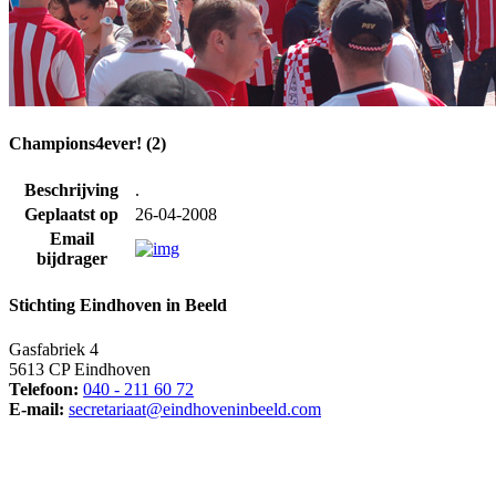
Champions4ever! (2)
Beschrijving
.
Geplaatst op
26-04-2008
Email
bijdrager
Stichting Eindhoven in Beeld
Gasfabriek 4
5613 CP Eindhoven
Telefoon:
040 - 211 60 72
E-mail:
secretariaat@eindhoveninbeeld.com