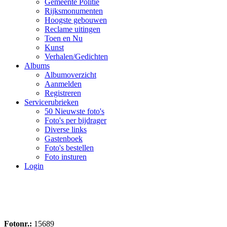
Gemeente Politie
Rijksmonumenten
Hoogste gebouwen
Reclame uitingen
Toen en Nu
Kunst
Verhalen/Gedichten
Albums
Albumoverzicht
Aanmelden
Registreren
Servicerubrieken
50 Nieuwste foto's
Foto's per bijdrager
Diverse links
Gastenboek
Foto's bestellen
Foto insturen
Login
Fotonr.:
15689