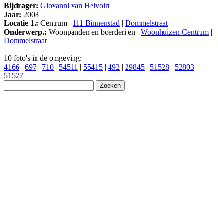
Bijdrager:
Giovanni van Helvoirt
Jaar:
2008
Locatie 1.:
Centrum |
111 Binnenstad
|
Dommelstraat
Onderwerp.:
Woonpanden en boerderijen |
Woonhuizen-Centrum
|
Dommelstraat
10 foto's in de omgeving:
4166
|
697
|
710
|
54511
|
55415
|
492
|
29845
|
51528
|
52803
|
51527