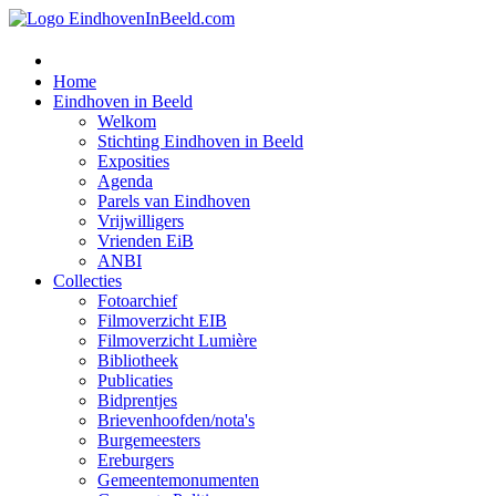
Home
Eindhoven in Beeld
Welkom
Stichting Eindhoven in Beeld
Exposities
Agenda
Parels van Eindhoven
Vrijwilligers
Vrienden EiB
ANBI
Collecties
Fotoarchief
Filmoverzicht EIB
Filmoverzicht Lumière
Bibliotheek
Publicaties
Bidprentjes
Brievenhoofden/nota's
Burgemeesters
Ereburgers
Gemeentemonumenten