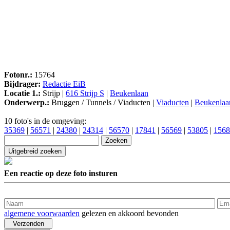
Fotonr.:
15764
Bijdrager:
Redactie EiB
Locatie 1.:
Strijp |
616 Strijp S
|
Beukenlaan
Onderwerp.:
Bruggen / Tunnels / Viaducten |
Viaducten
|
Beukenlaa
10 foto's in de omgeving:
35369
|
56571
|
24380
|
24314
|
56570
|
17841
|
56569
|
53805
|
1568
Een reactie op deze foto insturen
algemene voorwaarden
gelezen en akkoord bevonden