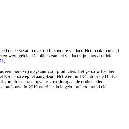
reed de
eerste auto over dit bijzondere viaduct. Het maakt namelijk
exen werd geleid.
De pijlers van het viaduct zijn intussen flink
71
).
 een brandvrij magazijn voor producten. Het gebouw had tien
het NS-spoorwegnet aangelegd. Het werd in 1942 door de Duitse
derd voor de centrale opvang voor doorgaande ontheemden.
t Veemgebouw. In 2019 werd het hele gebouw herontwikkeld.