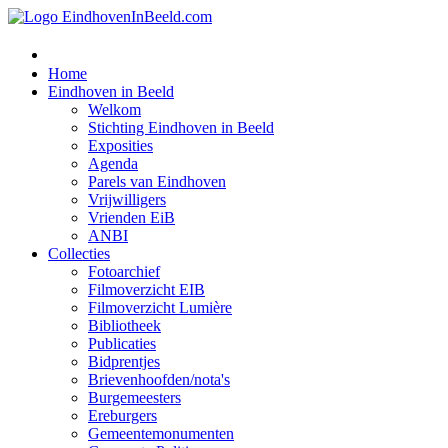
Home
Eindhoven in Beeld
Welkom
Stichting Eindhoven in Beeld
Exposities
Agenda
Parels van Eindhoven
Vrijwilligers
Vrienden EiB
ANBI
Collecties
Fotoarchief
Filmoverzicht EIB
Filmoverzicht Lumière
Bibliotheek
Publicaties
Bidprentjes
Brievenhoofden/nota's
Burgemeesters
Ereburgers
Gemeentemonumenten