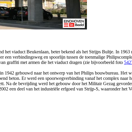
et viaduct Beukenlaan, beter bekend als het Strijps Bultje. In 1963 
ver een verbindingsweg en spoorlijn tussen de toenmalige Philipscompl
an graffiti met armen die het viaduct dragen (zie bijvoorbeeld foto
542
1942 gebouwd naar het ontwerp van het Philips bouwbureau. Het was
pend beton. Er werd een spoorwegverbinding vanaf het complex naar 
rett. Na de bevrijding werd het gebouw door het Militair Gezag gevor
2002 een deel van het industriële erfgoed van Strijp-S, waaronder he