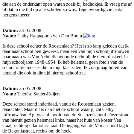
die aan de onderkant open waren zoals bij badhokjes. Ik vraag me af
of dat in die tijd op alle scholen zo was. Tegenwoordig zie je dat
nergens meeer.
Datum:
24-05-2008
Naam:
Cathy Rappaport -Van Den Boom
Is deze school achter de Roostenlaan? Het is zo lang geleden dat ik
daar naar school ben geweest, maar een van mijn schooljuffrouwen
haar naam was Van Acht, die woonde dicht bij de Gerarduskerk in
mijn schooljaren 1948-1954. Ik heb helemaal geen foto's van de
school of de meisjes die in mijn klas zaten. Ik zou graag horen van
iemand die ook in die tijd hier op school zat.
Datum:
25-05-2008
Naam:
Thérèse Sauter-Roijers
Deze school stond inderdaad, vanuit de Roostenlaan gezien,
daarachter. Maar dit is dan niet de school waar jij zat Cathy,
juffrouw Van Agt was nl. hoofd van de St. Jozefschool. Deze stond
van hieruit gezien helemaal links, naast het huis van koster Van
Gaal, richting Gladiolusstraat. De ingang van de Mariaschool lag in
de Begoniastraat, rechts om de hoek.