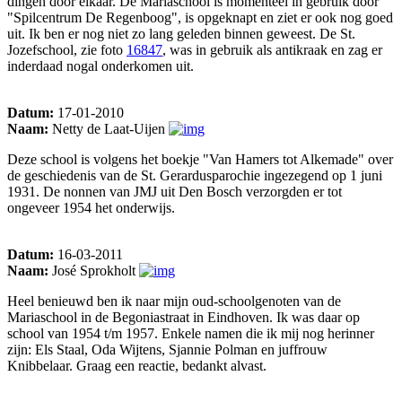
dingen door elkaar. De Mariaschool is momenteel in gebruik door
"Spilcentrum De Regenboog", is opgeknapt en ziet er ook nog goed
uit. Ik ben er nog niet zo lang geleden binnen geweest. De St.
Jozefschool, zie foto
16847
, was in gebruik als antikraak en zag er
inderdaad nogal onderkomen uit.
Datum:
17-01-2010
Naam:
Netty de Laat-Uijen
Deze school is volgens het boekje "Van Hamers tot Alkemade" over
de geschiedenis van de St. Gerardusparochie ingezegend op 1 juni
1931. De nonnen van JMJ uit Den Bosch verzorgden er tot
ongeveer 1954 het onderwijs.
Datum:
16-03-2011
Naam:
José Sprokholt
Heel benieuwd ben ik naar mijn oud-schoolgenoten van de
Mariaschool in de Begoniastraat in Eindhoven. Ik was daar op
school van 1954 t/m 1957. Enkele namen die ik mij nog herinner
zijn: Els Staal, Oda Wijtens, Sjannie Polman en juffrouw
Knibbelaar. Graag een reactie, bedankt alvast.