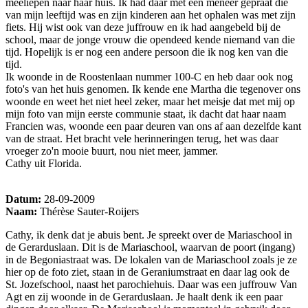
meeliepen naar haar huis. Ik had daar met een meneer gepraat die
van mijn leeftijd was en zijn kinderen aan het ophalen was met zijn
fiets. Hij wist ook van deze juffrouw en ik had aangebeld bij de
school, maar de jonge vrouw die opendeed kende niemand van die
tijd. Hopelijk is er nog een andere persoon die ik nog ken van die
tijd.
Ik woonde in de Roostenlaan nummer 100-C en heb daar ook nog
foto's van het huis genomen. Ik kende ene Martha die tegenover ons
woonde en weet het niet heel zeker, maar het meisje dat met mij op
mijn foto van mijn eerste communie staat, ik dacht dat haar naam
Francien was, woonde een paar deuren van ons af aan dezelfde kant
van de straat. Het bracht vele herinneringen terug, het was daar
vroeger zo'n mooie buurt, nou niet meer, jammer.
Cathy uit Florida.
Datum:
28-09-2009
Naam:
Thérèse Sauter-Roijers
Cathy, ik denk dat je abuis bent. Je spreekt over de Mariaschool in
de Gerarduslaan. Dit is de Mariaschool, waarvan de poort (ingang)
in de Begoniastraat was. De lokalen van de Mariaschool zoals je ze
hier op de foto ziet, staan in de Geraniumstraat en daar lag ook de
St. Jozefschool, naast het parochiehuis. Daar was een juffrouw Van
Agt en zij woonde in de Gerarduslaan. Je haalt denk ik een paar