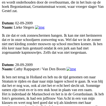
en wordt onderhouden door de overbuurman, die in het huis op de
hoek Begoniastraat, Geraniumstraat woont, waar vroeger slager Van
Gestel zat.
Datum:
02-09-2009
Naam:
Lieke Slegers
Ik zie dat er ook zonneschermen hangen. Ik kan me niet herinneren
dat er in onze schooljaren zonwering was. Wel dat we in de zomer
niet met kleding zonder mouwen op school mochten komen. Ik ben
één keer naar huis gestuurd omdat ik een jurk aan had met
zogenaamde kapmouwtjes. Zelfs dat was niet toegestaan.
Datum:
28-09-2009
Naam:
Cathy Rappaport / Van Den Boom
Ik ben net terug in Holland en heb nu de tijd genomen om naar
Stratum te rijden en daar naar mijn lagere school te gaan. Ik was blij
dat het er nog was, ook al ziet het er echt heel slecht uit. Sommige
ramen zijn eruit en er is een stuk hout in plaats van een raam.
Het is inderdaad de Mariaschool en het is in de Gerarduslaan. Ik heb
foto's genomen, ik had een juffrouw Van Acht in een van mijn
klassen en weet nog heel goed dat wij als kinderen met haar