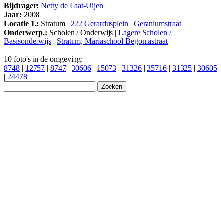
Bijdrager:
Netty de Laat-Uijen
Jaar:
2008
Locatie 1.:
Stratum |
222 Gerardusplein
|
Geraniumstraat
Onderwerp.:
Scholen / Onderwijs |
Lagere Scholen /
Basisonderwijs
|
Stratum, Mariaschool Begoniastraat
10 foto's in de omgeving:
8748
|
12757
|
8747
|
30606
|
15073
|
31326
|
35716
|
31325
|
30605
|
24478