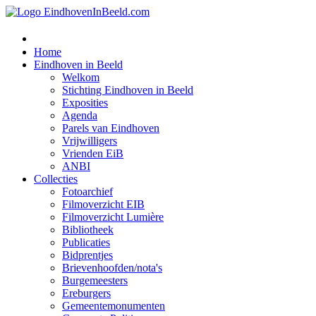
Home
Eindhoven in Beeld
Welkom
Stichting Eindhoven in Beeld
Exposities
Agenda
Parels van Eindhoven
Vrijwilligers
Vrienden EiB
ANBI
Collecties
Fotoarchief
Filmoverzicht EIB
Filmoverzicht Lumière
Bibliotheek
Publicaties
Bidprentjes
Brievenhoofden/nota's
Burgemeesters
Ereburgers
Gemeentemonumenten