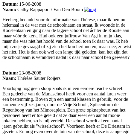
Datum:
15-06-2008
Naam:
Cathy Rappaport / Van Den Boom
Heel erg bedankt voor de informatie van Thérèse, maar ik ben nu
helemaal in de war met de schoolnaam en straat. Ik woonde in de
Roostenlaan en ging naar de lagere school net áchter de Roostelaan
maar vóór de kerk. Had ook een juffrouw Van Agt in mijn klas,
maar die was niet het hoofd van de school toen ik daar was. Ik heb
mijn zusje gevraagd of zij zich het kon herinneren, maar nee, ze wist
het niet. Het is dan ook wel een lange tijd geleden, kan het zijn dat
de schoolnaam is veranderd nadat ik daar naar school ben geweest?
Datum:
23-08-2008
Naam:
Thérèse Sauter-Roijers
Voorlopig nog geen sloop zoals ik in een eerdere reactie schreef.
Een gedeelte van de Mariaschool heeft voor een aantal jaren weer
een bestemming. Boven zijn een aantal klassen in gebruik, voor de
komende vijf zes jaren, door de Vrije School , Spilcentrum de
Regenboog van het Mimosaplein. Een grote opknapbeurt van het
personeel heeft er toe geleid dat ze daar weer een aantal mooie
lokalen hebben, zo is mij verteld. De school wordt al een aantal
jaren gebruikt als "wisselschool". Voorheen heeft er De Driestam in
gezeten. En nog even over de tuin van de school, deze is aangelegd