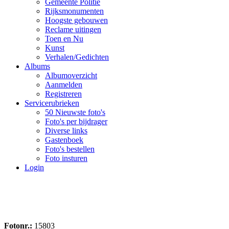
Gemeente Politie
Rijksmonumenten
Hoogste gebouwen
Reclame uitingen
Toen en Nu
Kunst
Verhalen/Gedichten
Albums
Albumoverzicht
Aanmelden
Registreren
Servicerubrieken
50 Nieuwste foto's
Foto's per bijdrager
Diverse links
Gastenboek
Foto's bestellen
Foto insturen
Login
Fotonr.:
15803