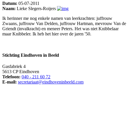
Datum:
05-07-2011
Naam:
Lieke Slegers-Roijers
Ik herinner me nog enkele namen van leerkrachten: juffrouw
Zwaans, juffrouw Van Delden, juffrouw Hartman, mevrouw Van de
Griendt (invalkracht) en meneer Peters. Het was niet Knibbelaar
maar Knibbeler. Ik heb het hier over de jaren '50.
Stichting Eindhoven in Beeld
Gasfabriek 4
5613 CP Eindhoven
Telefoon:
040 - 211 60 72
E-mail:
secretariaat@eindhoveninbeeld.com