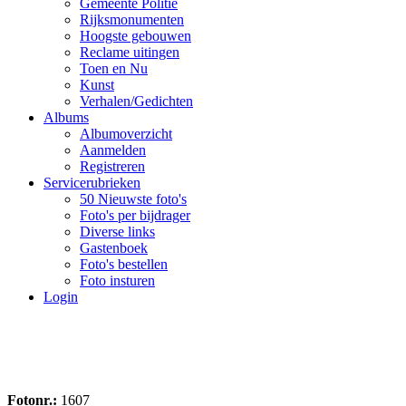
Gemeente Politie
Rijksmonumenten
Hoogste gebouwen
Reclame uitingen
Toen en Nu
Kunst
Verhalen/Gedichten
Albums
Albumoverzicht
Aanmelden
Registreren
Servicerubrieken
50 Nieuwste foto's
Foto's per bijdrager
Diverse links
Gastenboek
Foto's bestellen
Foto insturen
Login
Fotonr.:
1607