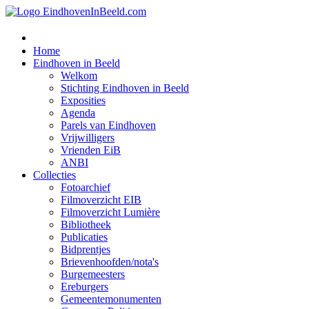
Home
Eindhoven in Beeld
Welkom
Stichting Eindhoven in Beeld
Exposities
Agenda
Parels van Eindhoven
Vrijwilligers
Vrienden EiB
ANBI
Collecties
Fotoarchief
Filmoverzicht EIB
Filmoverzicht Lumière
Bibliotheek
Publicaties
Bidprentjes
Brievenhoofden/nota's
Burgemeesters
Ereburgers
Gemeentemonumenten