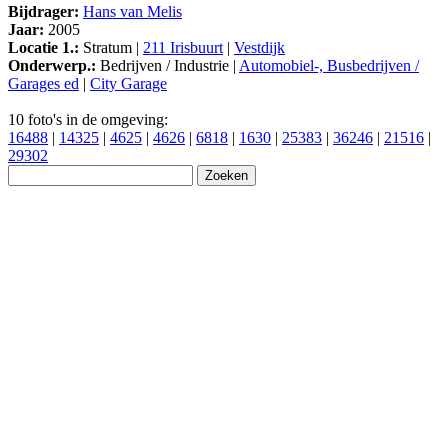
Bijdrager:
Hans van Melis
Jaar:
2005
Locatie 1.:
Stratum |
211 Irisbuurt
|
Vestdijk
Onderwerp.:
Bedrijven / Industrie |
Automobiel-, Busbedrijven /
Garages ed
|
City Garage
10 foto's in de omgeving:
16488
|
14325
|
4625
|
4626
|
6818
|
1630
|
25383
|
36246
|
21516
|
29302