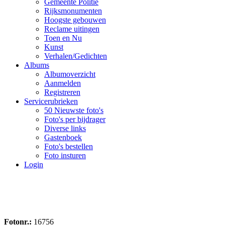
Gemeente Politie
Rijksmonumenten
Hoogste gebouwen
Reclame uitingen
Toen en Nu
Kunst
Verhalen/Gedichten
Albums
Albumoverzicht
Aanmelden
Registreren
Servicerubrieken
50 Nieuwste foto's
Foto's per bijdrager
Diverse links
Gastenboek
Foto's bestellen
Foto insturen
Login
Fotonr.:
16756