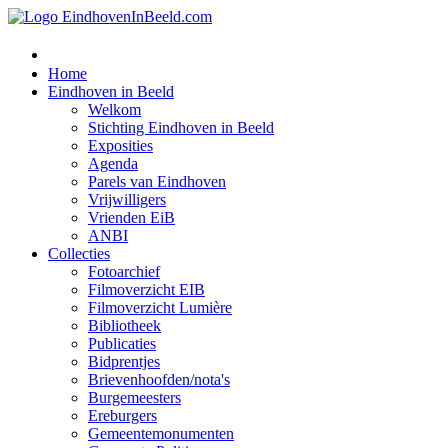
Home
Eindhoven in Beeld
Welkom
Stichting Eindhoven in Beeld
Exposities
Agenda
Parels van Eindhoven
Vrijwilligers
Vrienden EiB
ANBI
Collecties
Fotoarchief
Filmoverzicht EIB
Filmoverzicht Lumière
Bibliotheek
Publicaties
Bidprentjes
Brievenhoofden/nota's
Burgemeesters
Ereburgers
Gemeentemonumenten