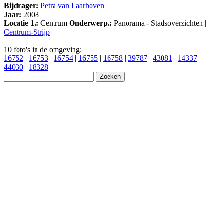
Bijdrager:
Petra van Laarhoven
Jaar:
2008
Locatie 1.:
Centrum
Onderwerp.:
Panorama - Stadsoverzichten |
Centrum-Strijp
10 foto's in de omgeving:
16752
|
16753
|
16754
|
16755
|
16758
|
39787
|
43081
|
14337
|
44030
|
18328