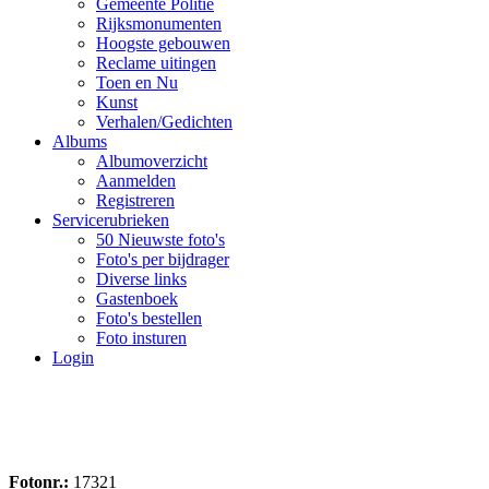
Gemeente Politie
Rijksmonumenten
Hoogste gebouwen
Reclame uitingen
Toen en Nu
Kunst
Verhalen/Gedichten
Albums
Albumoverzicht
Aanmelden
Registreren
Servicerubrieken
50 Nieuwste foto's
Foto's per bijdrager
Diverse links
Gastenboek
Foto's bestellen
Foto insturen
Login
Fotonr.:
17321