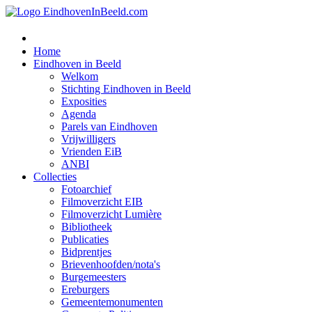
Home
Eindhoven in Beeld
Welkom
Stichting Eindhoven in Beeld
Exposities
Agenda
Parels van Eindhoven
Vrijwilligers
Vrienden EiB
ANBI
Collecties
Fotoarchief
Filmoverzicht EIB
Filmoverzicht Lumière
Bibliotheek
Publicaties
Bidprentjes
Brievenhoofden/nota's
Burgemeesters
Ereburgers
Gemeentemonumenten