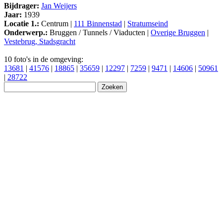
Bijdrager:
Jan Weijers
Jaar:
1939
Locatie 1.:
Centrum |
111 Binnenstad
|
Stratumseind
Onderwerp.:
Bruggen / Tunnels / Viaducten |
Overige Bruggen
|
Vestebrug, Stadsgracht
10 foto's in de omgeving:
13681
|
41576
|
18865
|
35659
|
12297
|
7259
|
9471
|
14606
|
50961
|
28722