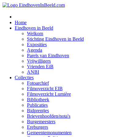
Home
Eindhoven in Beeld
Welkom
Stichting Eindhoven in Beeld
Exposities
Agenda
Parels van Eindhoven
Vrijwilligers
Vrienden EiB
ANBI
Collecties
Fotoarchief
Filmoverzicht EIB
Filmoverzicht Lumière
Bibliotheek
Publicaties
Bidprentjes
Brievenhoofden/nota's
Burgemeesters
Ereburgers
Gemeentemonumenten