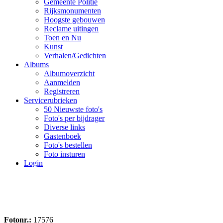
Gemeente Politie
Rijksmonumenten
Hoogste gebouwen
Reclame uitingen
Toen en Nu
Kunst
Verhalen/Gedichten
Albums
Albumoverzicht
Aanmelden
Registreren
Servicerubrieken
50 Nieuwste foto's
Foto's per bijdrager
Diverse links
Gastenboek
Foto's bestellen
Foto insturen
Login
Fotonr.:
17576