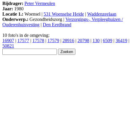
Bijdrager:
Peter Vermeulen
Jaar:
1980
Locatie 1.:
Woensel |
531 Woenselse Heide
|
Waddenzeelaan
Onderwerp.:
Gezondheidszorg |
Verzorgings-, Verpleeghuizen /
Ouderenhuisvesting
|
Den Eerdbrand
10 foto's in de omgeving:
16907
|
17577
|
17578
|
17579
|
28916
|
20798
|
130
|
6509
|
36419
|
50821