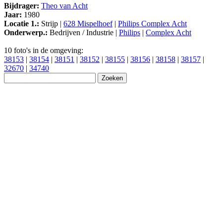
Bijdrager:
Theo van Acht
Jaar:
1980
Locatie 1.:
Strijp |
628 Mispelhoef
|
Philips Complex Acht
Onderwerp.:
Bedrijven / Industrie |
Philips
|
Complex Acht
10 foto's in de omgeving:
38153
|
38154
|
38151
|
38152
|
38155
|
38156
|
38158
|
38157
|
32670
|
34740