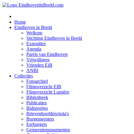
Home
Eindhoven in Beeld
Welkom
Stichting Eindhoven in Beeld
Exposities
Agenda
Parels van Eindhoven
Vrijwilligers
Vrienden EiB
ANBI
Collecties
Fotoarchief
Filmoverzicht EIB
Filmoverzicht Lumière
Bibliotheek
Publicaties
Bidprentjes
Brievenhoofden/nota's
Burgemeesters
Ereburgers
Gemeentemonumenten