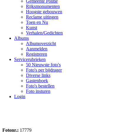
Gemeente Politie
Rijksmonumenten
Hoogste gebouwen
Reclame uitingen
Toen en Nu
Kunst
Verhalen/Gedichten
Albums
Albumoverzicht
Aanmelden
Registreren
Servicerubrieken
50 Nieuwste foto's
Foto's per bijdrager
Diverse links
Gastenboek
Foto's bestellen
Foto insturen
Login
Fotonr.:
17779