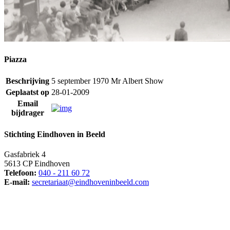
Piazza
Beschrijving
5 september 1970 Mr Albert Show
Geplaatst op
28-01-2009
Email
bijdrager
Stichting Eindhoven in Beeld
Gasfabriek 4
5613 CP Eindhoven
Telefoon:
040 - 211 60 72
E-mail:
secretariaat@eindhoveninbeeld.com