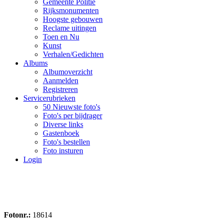
Gemeente Politie
Rijksmonumenten
Hoogste gebouwen
Reclame uitingen
Toen en Nu
Kunst
Verhalen/Gedichten
Albums
Albumoverzicht
Aanmelden
Registreren
Servicerubrieken
50 Nieuwste foto's
Foto's per bijdrager
Diverse links
Gastenboek
Foto's bestellen
Foto insturen
Login
Fotonr.:
18614