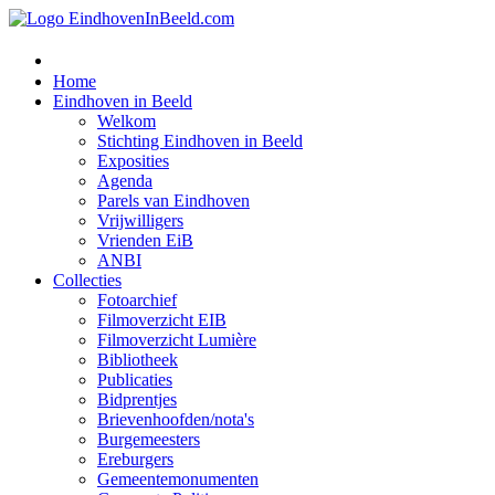
Home
Eindhoven in Beeld
Welkom
Stichting Eindhoven in Beeld
Exposities
Agenda
Parels van Eindhoven
Vrijwilligers
Vrienden EiB
ANBI
Collecties
Fotoarchief
Filmoverzicht EIB
Filmoverzicht Lumière
Bibliotheek
Publicaties
Bidprentjes
Brievenhoofden/nota's
Burgemeesters
Ereburgers
Gemeentemonumenten