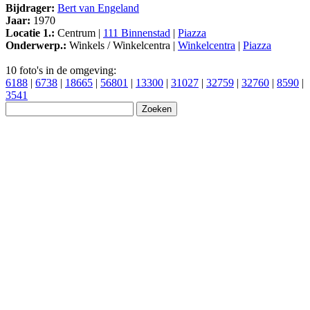
Bijdrager:
Bert van Engeland
Jaar:
1970
Locatie 1.:
Centrum |
111 Binnenstad
|
Piazza
Onderwerp.:
Winkels / Winkelcentra |
Winkelcentra
|
Piazza
10 foto's in de omgeving:
6188
|
6738
|
18665
|
56801
|
13300
|
31027
|
32759
|
32760
|
8590
|
3541