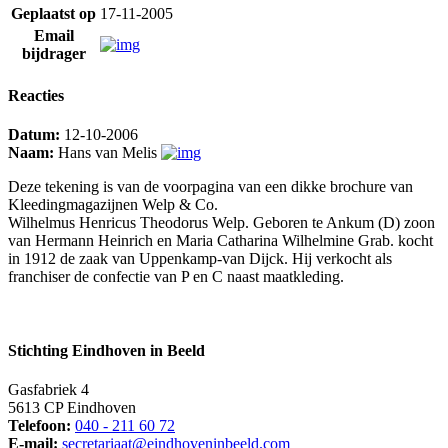
Geplaatst op
17-11-2005
Email
bijdrager
Reacties
Datum:
12-10-2006
Naam:
Hans van Melis
Deze tekening is van de voorpagina van een dikke brochure van
Kleedingmagazijnen Welp & Co.
Wilhelmus Henricus Theodorus Welp. Geboren te Ankum (D) zoon
van Hermann Heinrich en Maria Catharina Wilhelmine Grab. kocht
in 1912 de zaak van Uppenkamp-van Dijck. Hij verkocht als
franchiser de confectie van P en C naast maatkleding.
Stichting Eindhoven in Beeld
Gasfabriek 4
5613 CP Eindhoven
Telefoon:
040 - 211 60 72
E-mail:
secretariaat@eindhoveninbeeld.com