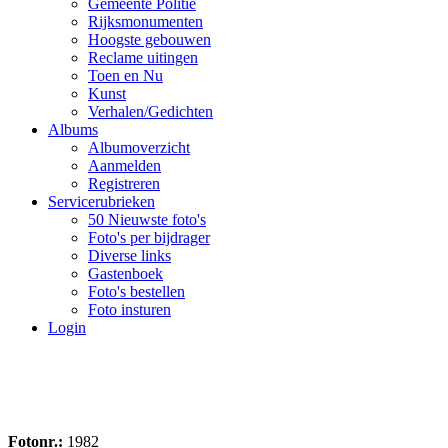
Gemeente Politie
Rijksmonumenten
Hoogste gebouwen
Reclame uitingen
Toen en Nu
Kunst
Verhalen/Gedichten
Albums
Albumoverzicht
Aanmelden
Registreren
Servicerubrieken
50 Nieuwste foto's
Foto's per bijdrager
Diverse links
Gastenboek
Foto's bestellen
Foto insturen
Login
Fotonr.:
1982