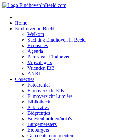
Home
Eindhoven in Beeld
Welkom
Stichting Eindhoven in Beeld
Exposities
Agenda
Parels van Eindhoven
Vrijwilligers
Vrienden EiB
ANBI
Collecties
Fotoarchief
Filmoverzicht EIB
Filmoverzicht Lumière
Bibliotheek
Publicaties
Bidprentjes
Brievenhoofden/nota's
Burgemeesters
Ereburgers
Gemeentemonumenten