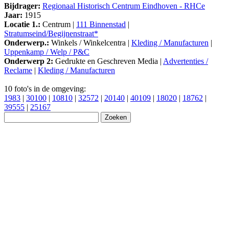
Bijdrager:
Regionaal Historisch Centrum Eindhoven - RHCe
Jaar:
1915
Locatie 1.:
Centrum |
111 Binnenstad
|
Stratumseind/Begijnenstraat*
Onderwerp.:
Winkels / Winkelcentra |
Kleding / Manufacturen
|
Uppenkamp / Welp / P&C
Onderwerp 2:
Gedrukte en Geschreven Media |
Advertenties /
Reclame
|
Kleding / Manufacturen
10 foto's in de omgeving:
1983
|
30100
|
10810
|
32572
|
20140
|
40109
|
18020
|
18762
|
39555
|
25167