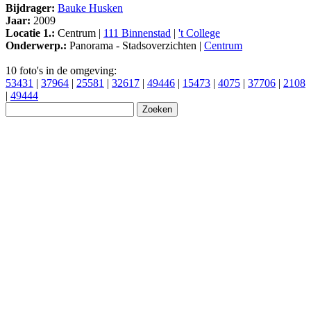
Bijdrager:
Bauke Husken
Jaar:
2009
Locatie 1.:
Centrum |
111 Binnenstad
|
't College
Onderwerp.:
Panorama - Stadsoverzichten |
Centrum
10 foto's in de omgeving:
53431
|
37964
|
25581
|
32617
|
49446
|
15473
|
4075
|
37706
|
2108
|
49444