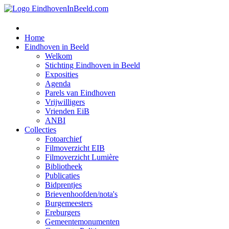
Home
Eindhoven in Beeld
Welkom
Stichting Eindhoven in Beeld
Exposities
Agenda
Parels van Eindhoven
Vrijwilligers
Vrienden EiB
ANBI
Collecties
Fotoarchief
Filmoverzicht EIB
Filmoverzicht Lumière
Bibliotheek
Publicaties
Bidprentjes
Brievenhoofden/nota's
Burgemeesters
Ereburgers
Gemeentemonumenten