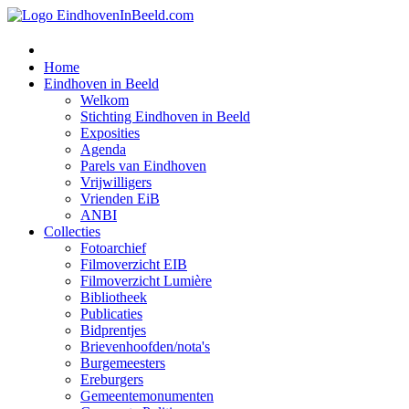
Home
Eindhoven in Beeld
Welkom
Stichting Eindhoven in Beeld
Exposities
Agenda
Parels van Eindhoven
Vrijwilligers
Vrienden EiB
ANBI
Collecties
Fotoarchief
Filmoverzicht EIB
Filmoverzicht Lumière
Bibliotheek
Publicaties
Bidprentjes
Brievenhoofden/nota's
Burgemeesters
Ereburgers
Gemeentemonumenten