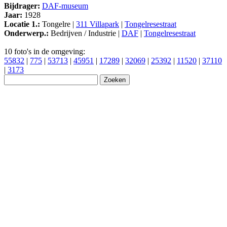
Bijdrager:
DAF-museum
Jaar:
1928
Locatie 1.:
Tongelre |
311 Villapark
|
Tongelresestraat
Onderwerp.:
Bedrijven / Industrie |
DAF
|
Tongelresestraat
10 foto's in de omgeving:
55832
|
775
|
53713
|
45951
|
17289
|
32069
|
25392
|
11520
|
37110
|
3173