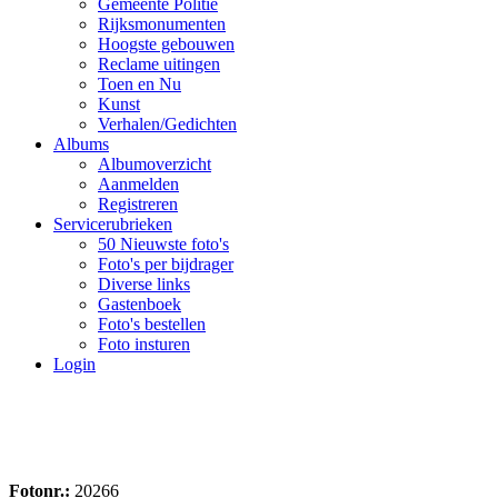
Gemeente Politie
Rijksmonumenten
Hoogste gebouwen
Reclame uitingen
Toen en Nu
Kunst
Verhalen/Gedichten
Albums
Albumoverzicht
Aanmelden
Registreren
Servicerubrieken
50 Nieuwste foto's
Foto's per bijdrager
Diverse links
Gastenboek
Foto's bestellen
Foto insturen
Login
Fotonr.:
20266