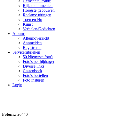
Gemeente Politie
Rijksmonumenten
Hoogste gebouwen
Reclame uitingen
Toen en Nu
Kunst
Verhalen/Gedichten
Albums
Albumoverzicht
Aanmelden
Registreren
Servicerubrieken
50 Nieuwste foto's
Foto's per bijdrager
Diverse links
Gastenboek
Foto's bestellen
Foto insturen
Login
Fotonr.:
20440