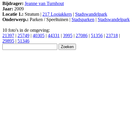
Bijdrager:
Jeanne van Turnhout
Jaar:
2009
Locatie 1.:
Stratum |
217 Looiakkers
|
Stadswandelpark
Onderwerp.:
Parken / Speeltuinen |
Stadsparken
|
Stadswandelpark
10 foto's in de omgeving:
21397
|
25749
|
40305
|
44331
|
3995
|
27086
|
51356
|
23718
|
29895
|
51346