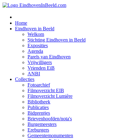
Home
Eindhoven in Beeld
Welkom
Stichting Eindhoven in Beeld
Exposities
Agenda
Parels van Eindhoven
Vrijwilligers
Vrienden EiB
ANBI
Collecties
Fotoarchief
Filmoverzicht EIB
Filmoverzicht Lumière
Bibliotheek
Publicaties
Bidprentjes
Brievenhoofden/nota's
Burgemeesters
Ereburgers
Gemeentemonumenten