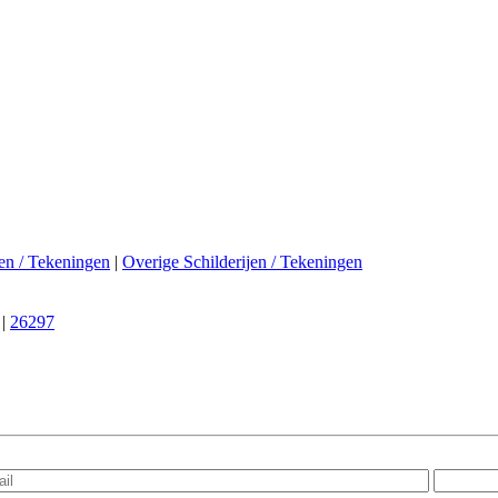
jen / Tekeningen
|
Overige Schilderijen / Tekeningen
|
26297