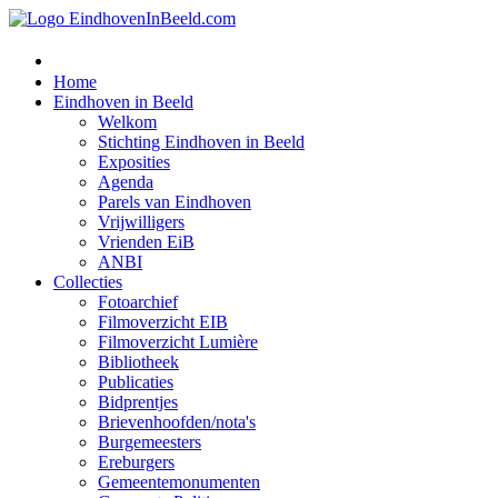
Home
Eindhoven in Beeld
Welkom
Stichting Eindhoven in Beeld
Exposities
Agenda
Parels van Eindhoven
Vrijwilligers
Vrienden EiB
ANBI
Collecties
Fotoarchief
Filmoverzicht EIB
Filmoverzicht Lumière
Bibliotheek
Publicaties
Bidprentjes
Brievenhoofden/nota's
Burgemeesters
Ereburgers
Gemeentemonumenten