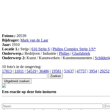
Fotonr.:
20539
Bijdrager:
Mark van de Laar
Jaar:
1910
Locatie 1.:
Strijp |
616 Strijp S
|
Philips Complex Strijp 1/S*
Onderwerp.:
Bedrijven / Industrie |
Philips
|
Glasfabriek
Onderwerp 2:
Kunst / Kunstwerken / Kunstmonumenten |
Schilderi
10 foto's in de omgeving:
17813
|
11011
|
54519
|
36486
|
19581
|
51637
|
47757
|
3954
|
29252
Een reactie op deze foto insturen