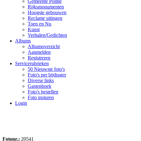
Gemeente Politie
Rijksmonumenten
Hoogste gebouwen
Reclame uitingen
Toen en Nu
Kunst
Verhalen/Gedichten
Albums
Albumoverzicht
Aanmelden
Registreren
Servicerubrieken
50 Nieuwste foto's
Foto's per bijdrager
Diverse links
Gastenboek
Foto's bestellen
Foto insturen
Login
Fotonr.:
20541