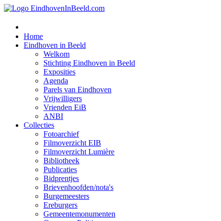
Home
Eindhoven in Beeld
Welkom
Stichting Eindhoven in Beeld
Exposities
Agenda
Parels van Eindhoven
Vrijwilligers
Vrienden EiB
ANBI
Collecties
Fotoarchief
Filmoverzicht EIB
Filmoverzicht Lumière
Bibliotheek
Publicaties
Bidprentjes
Brievenhoofden/nota's
Burgemeesters
Ereburgers
Gemeentemonumenten