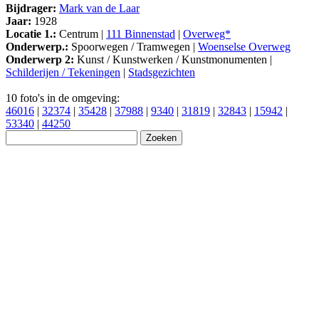
Bijdrager:
Mark van de Laar
Jaar:
1928
Locatie 1.:
Centrum |
111 Binnenstad
|
Overweg*
Onderwerp.:
Spoorwegen / Tramwegen |
Woenselse Overweg
Onderwerp 2:
Kunst / Kunstwerken / Kunstmonumenten |
Schilderijen / Tekeningen
|
Stadsgezichten
10 foto's in de omgeving:
46016
|
32374
|
35428
|
37988
|
9340
|
31819
|
32843
|
15942
|
53340
|
44250