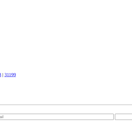
8
|
31199