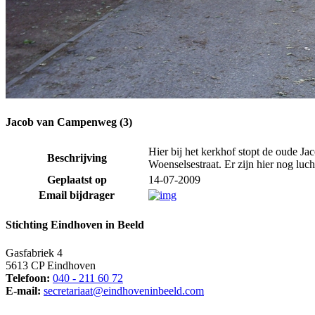
Jacob van Campenweg (3)
Hier bij het kerkhof stopt de oude Ja
Beschrijving
Woenselsestraat. Er zijn hier nog luch
Geplaatst op
14-07-2009
Email bijdrager
Stichting Eindhoven in Beeld
Gasfabriek 4
5613 CP Eindhoven
Telefoon:
040 - 211 60 72
E-mail:
secretariaat@eindhoveninbeeld.com