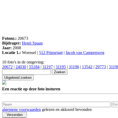
Fotonr.:
20673
Bijdrager:
Henri Spaan
Jaar:
2008
Locatie 1.:
Woensel |
512 Prinsejagt
|
Jacob van Campenweg
10 foto's in de omgeving:
20672
|
24030
|
55184
|
31197
|
31195
|
31196
|
13542
|
29773
|
3119
Een reactie op deze foto insturen
algemene voorwaarden
gelezen en akkoord bevonden