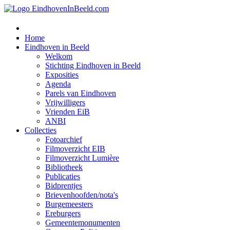
Home
Eindhoven in Beeld
Welkom
Stichting Eindhoven in Beeld
Exposities
Agenda
Parels van Eindhoven
Vrijwilligers
Vrienden EiB
ANBI
Collecties
Fotoarchief
Filmoverzicht EIB
Filmoverzicht Lumière
Bibliotheek
Publicaties
Bidprentjes
Brievenhoofden/nota's
Burgemeesters
Ereburgers
Gemeentemonumenten