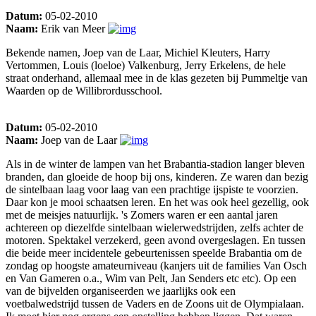
Datum:
05-02-2010
Naam:
Erik van Meer
Bekende namen, Joep van de Laar, Michiel Kleuters, Harry
Vertommen, Louis (loeloe) Valkenburg, Jerry Erkelens, de hele
straat onderhand, allemaal mee in de klas gezeten bij Pummeltje van
Waarden op de Willibrordusschool.
Datum:
05-02-2010
Naam:
Joep van de Laar
Als in de winter de lampen van het Brabantia-stadion langer bleven
branden, dan gloeide de hoop bij ons, kinderen. Ze waren dan bezig
de sintelbaan laag voor laag van een prachtige ijspiste te voorzien.
Daar kon je mooi schaatsen leren. En het was ook heel gezellig, ook
met de meisjes natuurlijk. 's Zomers waren er een aantal jaren
achtereen op diezelfde sintelbaan wielerwedstrijden, zelfs achter de
motoren. Spektakel verzekerd, geen avond overgeslagen. En tussen
die beide meer incidentele gebeurtenissen speelde Brabantia om de
zondag op hoogste amateurniveau (kanjers uit de families Van Osch
en Van Gameren o.a., Wim van Pelt, Jan Senders etc etc). Op een
van de bijvelden organiseerden we jaarlijks ook een
voetbalwedstrijd tussen de Vaders en de Zoons uit de Olympialaan.