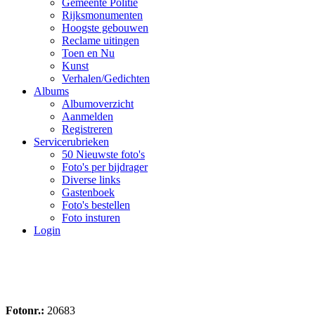
Gemeente Politie
Rijksmonumenten
Hoogste gebouwen
Reclame uitingen
Toen en Nu
Kunst
Verhalen/Gedichten
Albums
Albumoverzicht
Aanmelden
Registreren
Servicerubrieken
50 Nieuwste foto's
Foto's per bijdrager
Diverse links
Gastenboek
Foto's bestellen
Foto insturen
Login
Fotonr.:
20683