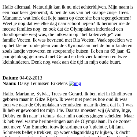
Hallo allemaal, Natuurlijk kan ik nu niet achterblijven. Mijn naam is
een paar keer genoemd; ik ben de zus van het knappe zusje Trees.
Marianne, wat leuk dat ik je naam op deze site ben tegengekomen!
Weet je nog dat we elke dag naar school liepen? Ik herinner me de
meeste families nog, en ook dat de Olympialaan inderdaad een
doodlopende weg was, die uitkwam op "het kolenveldje" van
familie Voeten. Ik was bevriend met Ria Voeten. Vaak speelden we
op het kleine ronde plein van de Olympialaan met de buurtkinderen
zoals landje veroveren en stoeprandje butsen. Ik ben nu 65 jaar, 42
jaar gelukkig getrouwd met Gerard en heb vier kinderen en twee
kleinkinderen. Denk nog vaak aan die tijd in mijn oude buurt.
Datum:
04-02-2013
Naam:
Daisy Teunissen Erkelens
Hallo, Marianne, Sylvia, Trees en Gerard. Ik ben niet in Eindhoven
geboren maar in Gilze Rijen. Ik weet niet precies hoe oud ik was
toen we naar de Olympialaan verhuisden, maar ik denk dat ik 1 was.
Ik heb er gewoond tot mijn 14e. Daarna moesten wij (Andre, Inge,
Debby en ik) naar 'n tehuis, daar mijn ouders gingen scheiden. Maar
ik heb veel warme herinneringen aan de Olympialaan. In de zomer
met mevr. Van Eumelen touwtje springen op 't pleintje, bij fam.
Schmeets belletje trekken, op woensdagmiddag tv kijken, ik dacht