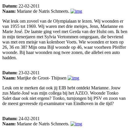
Datum:
22-02-2011
Naam:
Mariane de Natris Schmeets.
Wat leuk om zoveel van de Olympialaan te lezen. Wij woonden er
van 1955 tot 1969. Wij waren met drie meisjes, Jenn, Marianne en
Marie José. De laatste ging veel met Gerda van der Hulst om. Ik ben
in mijn tienerjaren met Sylvia Vertommen omgegaan, die bevriend
was met een meisje van kolenboer Voets. Wie woonden er toen op
26, 36 en 38? Mijn oma Bijl woonde op 46, waar voorheen Pfeiffer
woonde. Bij haar woonden nog twee zonen, die allebei een auto
hadden.
Datum:
23-02-2011
Naam:
Marijke de Groot- Thijssen
Leuk om te merken dat ook jij EIB hebt ontdekt Marianne. Jouw
zus Marie-José was mijn collega bij het AZEO. Woonde Tonko
Salet daar ook niet ergens? Tonko, turnjongen bij PSV en zoon van
de meest gevreesde rij-examinator van Eindhoven in die tijd?
Datum:
24-02-2011
Naam:
Mariane de Natris Schmeets.