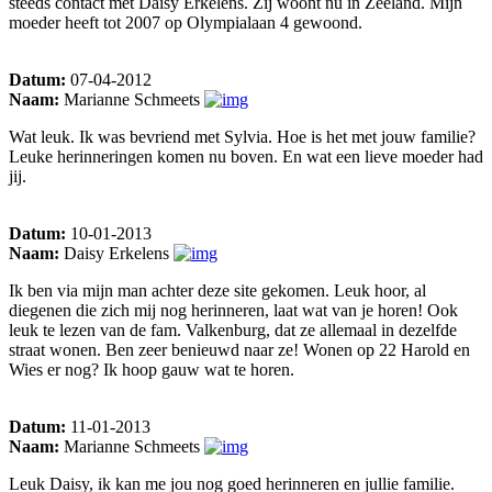
steeds contact met Daisy Erkelens. Zij woont nu in Zeeland. Mijn
moeder heeft tot 2007 op Olympialaan 4 gewoond.
Datum:
07-04-2012
Naam:
Marianne Schmeets
Wat leuk. Ik was bevriend met Sylvia. Hoe is het met jouw familie?
Leuke herinneringen komen nu boven. En wat een lieve moeder had
jij.
Datum:
10-01-2013
Naam:
Daisy Erkelens
Ik ben via mijn man achter deze site gekomen. Leuk hoor, al
diegenen die zich mij nog herinneren, laat wat van je horen! Ook
leuk te lezen van de fam. Valkenburg, dat ze allemaal in dezelfde
straat wonen. Ben zeer benieuwd naar ze! Wonen op 22 Harold en
Wies er nog? Ik hoop gauw wat te horen.
Datum:
11-01-2013
Naam:
Marianne Schmeets
Leuk Daisy, ik kan me jou nog goed herinneren en jullie familie.