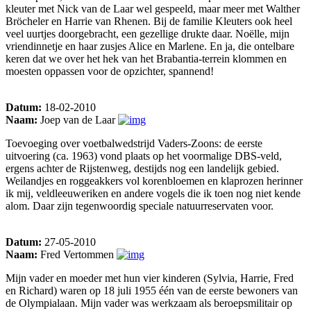
kleuter met Nick van de Laar wel gespeeld, maar meer met Walther
Bröcheler en Harrie van Rhenen. Bij de familie Kleuters ook heel
veel uurtjes doorgebracht, een gezellige drukte daar. Noëlle, mijn
vriendinnetje en haar zusjes Alice en Marlene. En ja, die ontelbare
keren dat we over het hek van het Brabantia-terrein klommen en
moesten oppassen voor de opzichter, spannend!
Datum:
18-02-2010
Naam:
Joep van de Laar
Toevoeging over voetbalwedstrijd Vaders-Zoons: de eerste
uitvoering (ca. 1963) vond plaats op het voormalige DBS-veld,
ergens achter de Rijstenweg, destijds nog een landelijk gebied.
Weilandjes en roggeakkers vol korenbloemen en klaprozen herinner
ik mij, veldleeuweriken en andere vogels die ik toen nog niet kende
alom. Daar zijn tegenwoordig speciale natuurreservaten voor.
Datum:
27-05-2010
Naam:
Fred Vertommen
Mijn vader en moeder met hun vier kinderen (Sylvia, Harrie, Fred
en Richard) waren op 18 juli 1955 één van de eerste bewoners van
de Olympialaan. Mijn vader was werkzaam als beroepsmilitair op