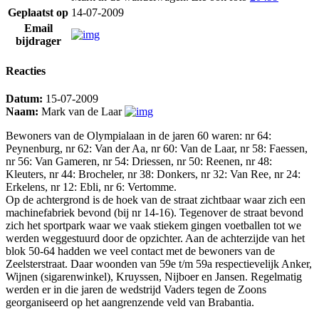
Geplaatst op
14-07-2009
Email
bijdrager
Reacties
Datum:
15-07-2009
Naam:
Mark van de Laar
Bewoners van de Olympialaan in de jaren 60 waren: nr 64:
Peynenburg, nr 62: Van der Aa, nr 60: Van de Laar, nr 58: Faessen,
nr 56: Van Gameren, nr 54: Driessen, nr 50: Reenen, nr 48:
Kleuters, nr 44: Brocheler, nr 38: Donkers, nr 32: Van Ree, nr 24:
Erkelens, nr 12: Ebli, nr 6: Vertomme.
Op de achtergrond is de hoek van de straat zichtbaar waar zich een
machinefabriek bevond (bij nr 14-16). Tegenover de straat bevond
zich het sportpark waar we vaak stiekem gingen voetballen tot we
werden weggestuurd door de opzichter. Aan de achterzijde van het
blok 50-64 hadden we veel contact met de bewoners van de
Zeelsterstraat. Daar woonden van 59e t/m 59a respectievelijk Anker,
Wijnen (sigarenwinkel), Kruyssen, Nijboer en Jansen. Regelmatig
werden er in die jaren de wedstrijd Vaders tegen de Zoons
georganiseerd op het aangrenzende veld van Brabantia.