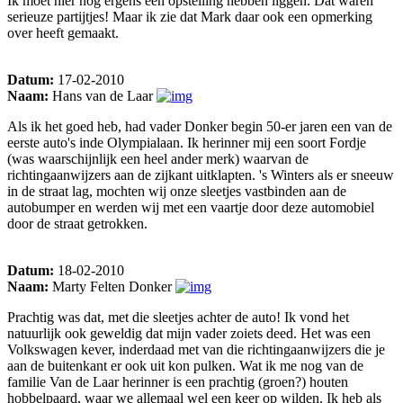
Ik moet hier nog ergens een opstelling hebben liggen. Dat waren
serieuze partijtjes! Maar ik zie dat Mark daar ook een opmerking
over heeft gemaakt.
Datum:
17-02-2010
Naam:
Hans van de Laar
Als ik het goed heb, had vader Donker begin 50-er jaren een van de
eerste auto's inde Olympialaan. Ik herinner mij een soort Fordje
(was waarschijnlijk een heel ander merk) waarvan de
richtingaanwijzers aan de zijkant uitklapten. 's Winters als er sneeuw
in de straat lag, mochten wij onze sleetjes vastbinden aan de
autobumper en werden wij met een vaartje door deze automobiel
door de straat getrokken.
Datum:
18-02-2010
Naam:
Marty Felten Donker
Prachtig was dat, met die sleetjes achter de auto! Ik vond het
natuurlijk ook geweldig dat mijn vader zoiets deed. Het was een
Volkswagen kever, inderdaad met van die richtingaanwijzers die je
aan de buitenkant er ook uit kon pulken. Wat ik me nog van de
familie Van de Laar herinner is een prachtig (groen?) houten
hobbelpaard, waar we allemaal wel een keer op wilden. Ik heb als