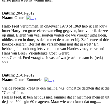
eerste jaren weet ik weinig meer
Datum:
20-01-2012
Naam:
Gerard
Hallo Fred Vertommen, in ongeveer 1970 of 1969 heb ik aan jouw
broer Harry een grote eierverzameling gegeven, kort voor ik de zee
op ging. Eieren van veel soorten vogels die we vroeger uithaalden,
uitbliezen en in doosjes deden met de naam er bij. Zelfs twee of drie
koekoekseieren. Bestaat die verzameling nog dat jij weet? En
hebben jullie ooit nog iets vernomen van Harries vroegere vriend
Hans van Bree? Vriendelijke groet, Gerard.
<<< Gerard, Fred vraagt zich vast af wat je achternaam is. (red.)
>>>
Datum:
21-01-2012
Naam:
Gerard Eummelen
Via de redactie kreeg ik een mailtje, w.s. omdat ze dachten dat ik die
"Gerard" ben.
Helaas Fred, ik ben het dus niet. Jammer dat er niet meer mensen uit
de jaren 50 begin 60 reageren. Maar wie weet komt dat nog.....