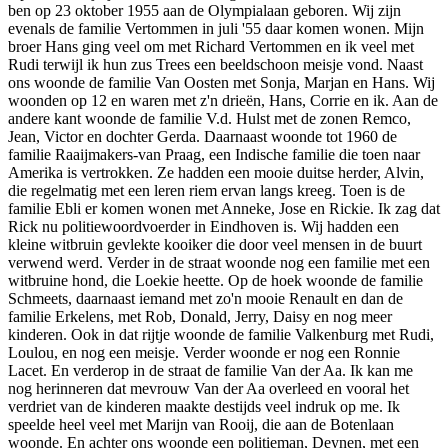
ben op 23 oktober 1955 aan de Olympialaan geboren. Wij zijn
evenals de familie Vertommen in juli '55 daar komen wonen. Mijn
broer Hans ging veel om met Richard Vertommen en ik veel met
Rudi terwijl ik hun zus Trees een beeldschoon meisje vond. Naast
ons woonde de familie Van Oosten met Sonja, Marjan en Hans. Wij
woonden op 12 en waren met z'n drieën, Hans, Corrie en ik. Aan de
andere kant woonde de familie V.d. Hulst met de zonen Remco,
Jean, Victor en dochter Gerda. Daarnaast woonde tot 1960 de
familie Raaijmakers-van Praag, een Indische familie die toen naar
Amerika is vertrokken. Ze hadden een mooie duitse herder, Alvin,
die regelmatig met een leren riem ervan langs kreeg. Toen is de
familie Ebli er komen wonen met Anneke, Jose en Rickie. Ik zag dat
Rick nu politiewoordvoerder in Eindhoven is. Wij hadden een
kleine witbruin gevlekte kooiker die door veel mensen in de buurt
verwend werd. Verder in de straat woonde nog een familie met een
witbruine hond, die Loekie heette. Op de hoek woonde de familie
Schmeets, daarnaast iemand met zo'n mooie Renault en dan de
familie Erkelens, met Rob, Donald, Jerry, Daisy en nog meer
kinderen. Ook in dat rijtje woonde de familie Valkenburg met Rudi,
Loulou, en nog een meisje. Verder woonde er nog een Ronnie
Lacet. En verderop in de straat de familie Van der Aa. Ik kan me
nog herinneren dat mevrouw Van der Aa overleed en vooral het
verdriet van de kinderen maakte destijds veel indruk op me. Ik
speelde heel veel met Marijn van Rooij, die aan de Botenlaan
woonde. En achter ons woonde een politieman, Deynen, met een