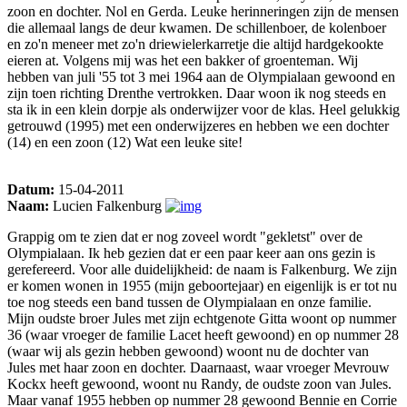
zoon en dochter. Nol en Gerda. Leuke herinneringen zijn de mensen
die allemaal langs de deur kwamen. De schillenboer, de kolenboer
en zo'n meneer met zo'n driewielerkarretje die altijd hardgekookte
eieren at. Volgens mij was het een bakker of groenteman. Wij
hebben van juli '55 tot 3 mei 1964 aan de Olympialaan gewoond en
zijn toen richting Drenthe vertrokken. Daar woon ik nog steeds en
sta ik in een klein dorpje als onderwijzer voor de klas. Heel gelukkig
getrouwd (1995) met een onderwijzeres en hebben we een dochter
(14) en een zoon (12) Wat een leuke site!
Datum:
15-04-2011
Naam:
Lucien Falkenburg
Grappig om te zien dat er nog zoveel wordt "gekletst" over de
Olympialaan. Ik heb gezien dat er een paar keer aan ons gezin is
gerefereerd. Voor alle duidelijkheid: de naam is Falkenburg. We zijn
er komen wonen in 1955 (mijn geboortejaar) en eigenlijk is er tot nu
toe nog steeds een band tussen de Olympialaan en onze familie.
Mijn oudste broer Jules met zijn echtgenote Gitta woont op nummer
36 (waar vroeger de familie Lacet heeft gewoond) en op nummer 28
(waar wij als gezin hebben gewoond) woont nu de dochter van
Jules met haar zoon en dochter. Daarnaast, waar vroeger Mevrouw
Kockx heeft gewoond, woont nu Randy, de oudste zoon van Jules.
Maar vanaf 1955 hebben op nummer 28 gewoond Bennie en Corrie