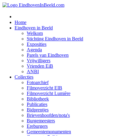
Home
Eindhoven in Beeld
Welkom
Stichting Eindhoven in Beeld
Exposities
Agenda
Parels van Eindhoven
Vrijwilligers
Vrienden EiB
ANBI
Collecties
Fotoarchief
Filmoverzicht EIB
Filmoverzicht Lumière
Bibliotheek
Publicaties
Bidprentjes
Brievenhoofden/nota's
Burgemeesters
Ereburgers
Gemeentemonumenten