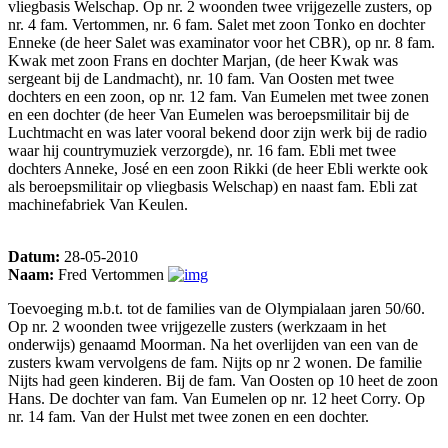
vliegbasis Welschap. Op nr. 2 woonden twee vrijgezelle zusters, op
nr. 4 fam. Vertommen, nr. 6 fam. Salet met zoon Tonko en dochter
Enneke (de heer Salet was examinator voor het CBR), op nr. 8 fam.
Kwak met zoon Frans en dochter Marjan, (de heer Kwak was
sergeant bij de Landmacht), nr. 10 fam. Van Oosten met twee
dochters en een zoon, op nr. 12 fam. Van Eumelen met twee zonen
en een dochter (de heer Van Eumelen was beroepsmilitair bij de
Luchtmacht en was later vooral bekend door zijn werk bij de radio
waar hij countrymuziek verzorgde), nr. 16 fam. Ebli met twee
dochters Anneke, José en een zoon Rikki (de heer Ebli werkte ook
als beroepsmilitair op vliegbasis Welschap) en naast fam. Ebli zat
machinefabriek Van Keulen.
Datum:
28-05-2010
Naam:
Fred Vertommen
Toevoeging m.b.t. tot de families van de Olympialaan jaren 50/60.
Op nr. 2 woonden twee vrijgezelle zusters (werkzaam in het
onderwijs) genaamd Moorman. Na het overlijden van een van de
zusters kwam vervolgens de fam. Nijts op nr 2 wonen. De familie
Nijts had geen kinderen. Bij de fam. Van Oosten op 10 heet de zoon
Hans. De dochter van fam. Van Eumelen op nr. 12 heet Corry. Op
nr. 14 fam. Van der Hulst met twee zonen en een dochter.