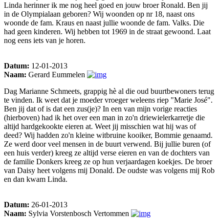
Linda herinner ik me nog heel goed en jouw broer Ronald. Ben jij
in de Olympialaan geboren? Wij woonden op nr 18, naast ons
woonde de fam. Kraus en naast jullie woonde de fam. Valks. Die
had geen kinderen. Wij hebben tot 1969 in de straat gewoond. Laat
nog eens iets van je horen.
Datum:
12-01-2013
Naam:
Gerard Eummelen
Dag Marianne Schmeets, grappig hè al die oud buurtbewoners terug
te vinden. Ik weet dat je moeder vroeger weleens riep "Marie José".
Ben jij dat of is dat een zus(je)? In een van mijn vorige reacties
(hierboven) had ik het over een man in zo'n driewielerkarretje die
altijd hardgekookte eieren at. Weet jij misschien wat hij was of
deed? Wij hadden zo'n kleine witbruine kooiker, Bommie genaamd.
Ze werd door veel mensen in de buurt verwend. Bij jullie buren (of
een huis verder) kreeg ze altijd verse eieren en van de dochters van
de familie Donkers kreeg ze op hun verjaardagen koekjes. De broer
van Daisy heet volgens mij Donald. De oudste was volgens mij Rob
en dan kwam Linda.
Datum:
26-01-2013
Naam:
Sylvia Vorstenbosch Vertommen