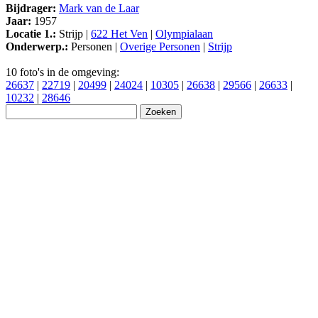
Bijdrager:
Mark van de Laar
Jaar:
1957
Locatie 1.:
Strijp |
622 Het Ven
|
Olympialaan
Onderwerp.:
Personen |
Overige Personen
|
Strijp
10 foto's in de omgeving:
26637
|
22719
|
20499
|
24024
|
10305
|
26638
|
29566
|
26633
|
10232
|
28646