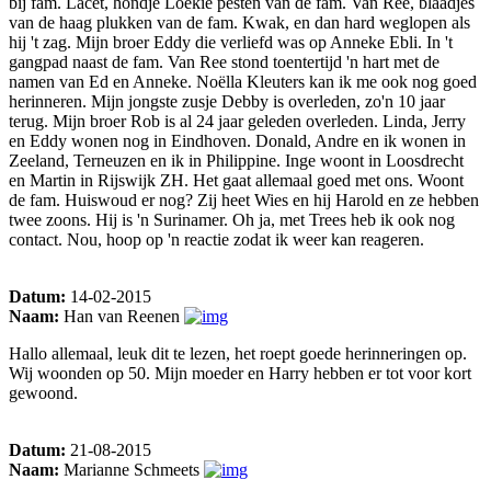
bij fam. Lacet, hondje Loekie pesten van de fam. Van Ree, blaadjes
van de haag plukken van de fam. Kwak, en dan hard weglopen als
hij 't zag. Mijn broer Eddy die verliefd was op Anneke Ebli. In 't
gangpad naast de fam. Van Ree stond toentertijd 'n hart met de
namen van Ed en Anneke. Noëlla Kleuters kan ik me ook nog goed
herinneren. Mijn jongste zusje Debby is overleden, zo'n 10 jaar
terug. Mijn broer Rob is al 24 jaar geleden overleden. Linda, Jerry
en Eddy wonen nog in Eindhoven. Donald, Andre en ik wonen in
Zeeland, Terneuzen en ik in Philippine. Inge woont in Loosdrecht
en Martin in Rijswijk ZH. Het gaat allemaal goed met ons. Woont
de fam. Huiswoud er nog? Zij heet Wies en hij Harold en ze hebben
twee zoons. Hij is 'n Surinamer. Oh ja, met Trees heb ik ook nog
contact. Nou, hoop op 'n reactie zodat ik weer kan reageren.
Datum:
14-02-2015
Naam:
Han van Reenen
Hallo allemaal, leuk dit te lezen, het roept goede herinneringen op.
Wij woonden op 50. Mijn moeder en Harry hebben er tot voor kort
gewoond.
Datum:
21-08-2015
Naam:
Marianne Schmeets