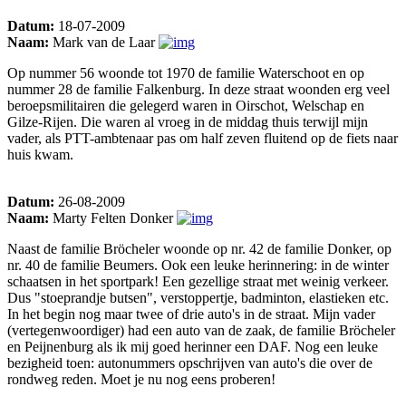
Datum:
18-07-2009
Naam:
Mark van de Laar
Op nummer 56 woonde tot 1970 de familie Waterschoot en op
nummer 28 de familie Falkenburg. In deze straat woonden erg veel
beroepsmilitairen die gelegerd waren in Oirschot, Welschap en
Gilze-Rijen. Die waren al vroeg in de middag thuis terwijl mijn
vader, als PTT-ambtenaar pas om half zeven fluitend op de fiets naar
huis kwam.
Datum:
26-08-2009
Naam:
Marty Felten Donker
Naast de familie Bröcheler woonde op nr. 42 de familie Donker, op
nr. 40 de familie Beumers. Ook een leuke herinnering: in de winter
schaatsen in het sportpark! Een gezellige straat met weinig verkeer.
Dus "stoeprandje butsen", verstoppertje, badminton, elastieken etc.
In het begin nog maar twee of drie auto's in de straat. Mijn vader
(vertegenwoordiger) had een auto van de zaak, de familie Bröcheler
en Peijnenburg als ik mij goed herinner een DAF. Nog een leuke
bezigheid toen: autonummers opschrijven van auto's die over de
rondweg reden. Moet je nu nog eens proberen!