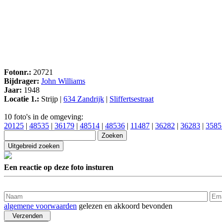
Fotonr.:
20721
Bijdrager:
John Williams
Jaar:
1948
Locatie 1.:
Strijp |
634 Zandrijk
|
Sliffertsestraat
10 foto's in de omgeving:
20125
|
48535
|
36179
|
48514
|
48536
|
11487
|
36282
|
36283
|
3585
Een reactie op deze foto insturen
algemene voorwaarden
gelezen en akkoord bevonden