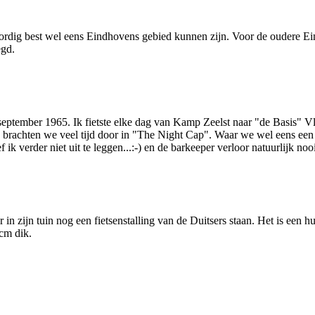
ordig best wel eens Eindhovens gebied kunnen zijn. Voor de oudere Ei
egd.
eptember 1965. Ik fietste elke dag van Kamp Zeelst naar "de Basis" Vl
rachten we veel tijd door in "The Night Cap". Waar we wel eens een 
ik verder niet uit te leggen...:-) en de barkeeper verloor natuurlijk nooit
 zijn tuin nog een fietsenstalling van de Duitsers staan. Het is een hui
cm dik.