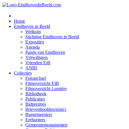
Home
Eindhoven in Beeld
Welkom
Stichting Eindhoven in Beeld
Exposities
Agenda
Parels van Eindhoven
Vrijwilligers
Vrienden EiB
ANBI
Collecties
Fotoarchief
Filmoverzicht EIB
Filmoverzicht Lumière
Bibliotheek
Publicaties
Bidprentjes
Brievenhoofden/nota's
Burgemeesters
Ereburgers
Gemeentemonumenten