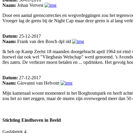
Naam:
Johan Vervest
Door een aantal grenscorrecties en wegverleggingen zou het tegenwo
Vroeger lag de grens bij de Night Cap maar deze grens is al lang verl
Datum:
25-12-2017
Naam:
Frank van den Bosch dpl sld
Ik heb op Kamp Zeelst 18 maanden doorgebracht april 1964 tot eind s
hoewel dat ook wel "Vliegbasis Welschap" werd genoemd. 's Avonds b
fles zaten. De verliezer moest betalen en ... opdrinken. Het gevolg hoef 
Datum:
27-12-2017
Naam:
Giovanni van Helvoirt
Mijn kameraad woont momenteel in het Borghoutspark en heeft achter in
zou het zo niet zeggen, maar de muren zijn overwegend meer dan 50 
Stichting Eindhoven in Beeld
Gasfabriek 4