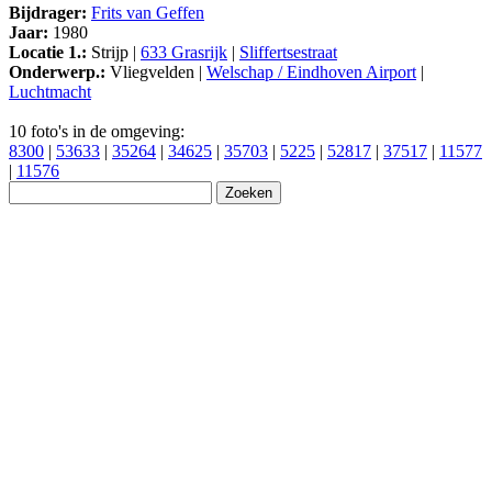
Bijdrager:
Frits van Geffen
Jaar:
1980
Locatie 1.:
Strijp |
633 Grasrijk
|
Sliffertsestraat
Onderwerp.:
Vliegvelden |
Welschap / Eindhoven Airport
|
Luchtmacht
10 foto's in de omgeving:
8300
|
53633
|
35264
|
34625
|
35703
|
5225
|
52817
|
37517
|
11577
|
11576