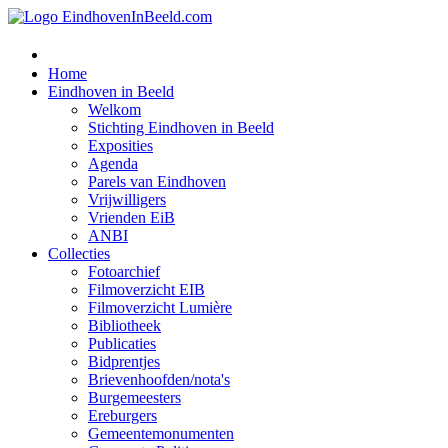
Home
Eindhoven in Beeld
Welkom
Stichting Eindhoven in Beeld
Exposities
Agenda
Parels van Eindhoven
Vrijwilligers
Vrienden EiB
ANBI
Collecties
Fotoarchief
Filmoverzicht EIB
Filmoverzicht Lumière
Bibliotheek
Publicaties
Bidprentjes
Brievenhoofden/nota's
Burgemeesters
Ereburgers
Gemeentemonumenten