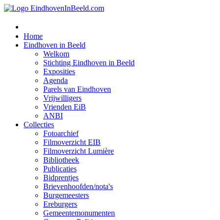
Home
Eindhoven in Beeld
Welkom
Stichting Eindhoven in Beeld
Exposities
Agenda
Parels van Eindhoven
Vrijwilligers
Vrienden EiB
ANBI
Collecties
Fotoarchief
Filmoverzicht EIB
Filmoverzicht Lumière
Bibliotheek
Publicaties
Bidprentjes
Brievenhoofden/nota's
Burgemeesters
Ereburgers
Gemeentemonumenten