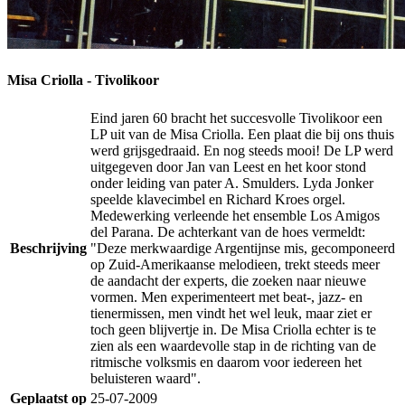
Misa Criolla - Tivolikoor
Eind jaren 60 bracht het succesvolle Tivolikoor een
LP uit van de Misa Criolla. Een plaat die bij ons thuis
werd grijsgedraaid. En nog steeds mooi! De LP werd
uitgegeven door Jan van Leest en het koor stond
onder leiding van pater A. Smulders. Lyda Jonker
speelde klavecimbel en Richard Kroes orgel.
Medewerking verleende het ensemble Los Amigos
del Parana. De achterkant van de hoes vermeldt:
Beschrijving
"Deze merkwaardige Argentijnse mis, gecomponeerd
op Zuid-Amerikaanse melodieen, trekt steeds meer
de aandacht der experts, die zoeken naar nieuwe
vormen. Men experimenteert met beat-, jazz- en
tienermissen, men vindt het wel leuk, maar ziet er
toch geen blijvertje in. De Misa Criolla echter is te
zien als een waardevolle stap in de richting van de
ritmische volksmis en daarom voor iedereen het
beluisteren waard".
Geplaatst op
25-07-2009