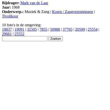
Bijdrager:
Mark van de Laar
Jaar:
1968
Onderwerp.:
Muziek & Zang |
Koren / Zangverenigingen
|
Tivolikoor
10 foto's in de omgeving:
18837
|
19091
|
31505
|
7855
|
50988
|
37765
|
20599
|
25554
|
29661
|
25552