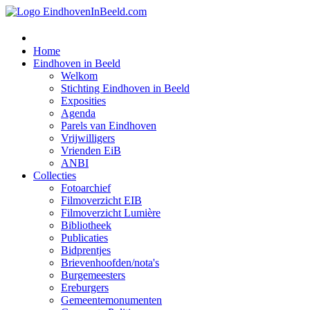
Home
Eindhoven in Beeld
Welkom
Stichting Eindhoven in Beeld
Exposities
Agenda
Parels van Eindhoven
Vrijwilligers
Vrienden EiB
ANBI
Collecties
Fotoarchief
Filmoverzicht EIB
Filmoverzicht Lumière
Bibliotheek
Publicaties
Bidprentjes
Brievenhoofden/nota's
Burgemeesters
Ereburgers
Gemeentemonumenten