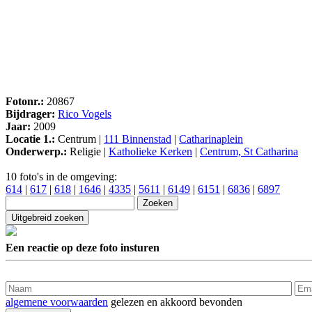
Fotonr.:
20867
Bijdrager:
Rico Vogels
Jaar:
2009
Locatie 1.:
Centrum |
111 Binnenstad
|
Catharinaplein
Onderwerp.:
Religie |
Katholieke Kerken
|
Centrum, St Catharina
10 foto's in de omgeving:
614
|
617
|
618
|
1646
|
4335
|
5611
|
6149
|
6151
|
6836
|
6897
Een reactie op deze foto insturen
algemene voorwaarden
gelezen en akkoord bevonden