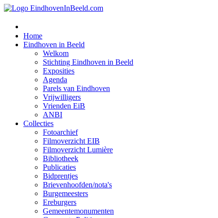
Home
Eindhoven in Beeld
Welkom
Stichting Eindhoven in Beeld
Exposities
Agenda
Parels van Eindhoven
Vrijwilligers
Vrienden EiB
ANBI
Collecties
Fotoarchief
Filmoverzicht EIB
Filmoverzicht Lumière
Bibliotheek
Publicaties
Bidprentjes
Brievenhoofden/nota's
Burgemeesters
Ereburgers
Gemeentemonumenten