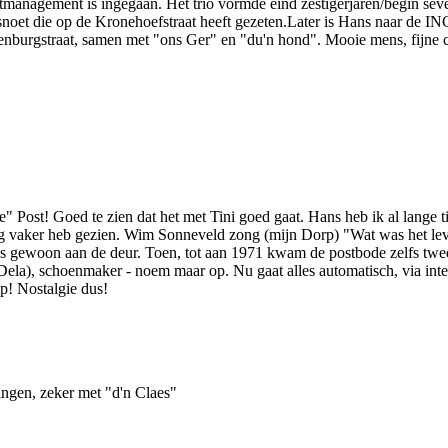
tmanagement is ingegaan. Het trio vormde eind zestigerjaren/begin seve
snoet die op de Kronehoefstraat heeft gezeten.Later is Hans naar de IN
tenburgstraat, samen met "ons Ger" en "du'n hond". Mooie mens, fijne 
" Post! Goed te zien dat het met Tini goed gaat. Hans heb ik al lange 
er nog vaker heb gezien. Wim Sonneveld zong (mijn Dorp) "Wat was het 
uws gewoon aan de deur. Toen, tot aan 1971 kwam de postbode zelfs t
ela), schoenmaker - noem maar op. Nu gaat alles automatisch, via inter
p! Nostalgie dus!
ngen, zeker met "d'n Claes"