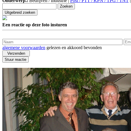
Onderwerp.:
Bedrijven / Industrie |
Post / PTT / KPN / TPG / TNT
Een reactie op deze foto insturen
algemene voorwaarden
gelezen en akkoord bevonden