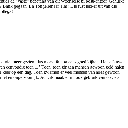
nties de "vaste" bezetting van dit Woenselse bijpostkantoor. Gehurkt
G Bank gegaan. En Tongelrenaar Tini? Die rust lekker uit van die
collega!
tijd niet meer gezien, dus moest ik nog eens goed kijken. Henk Janssen
leven eenvoudig toen ..." Toen, toen gingen mensen gewoon geld halen
wee keer op een dag. Toen kwamen er veel mensen van alles gewoon
net en onpersoonlijk. Ach, ik maak er nu ook gebruik van o.a. via