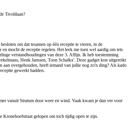
de Tivolilaan?
besloten om dat tesamen op één receptie te vieren, in de
r en mocht de receptie regelen. Het leek me toen wel aardig om iets
derlinge verstandhoudingen van deze 3. Affijn. Ik heb toestemming
rekelmans, Henk Janssen, Toon Schalkx'. Deze gadget kon uitgereikt
 pen aan overgehouden, heeft iemand van jullie nog zo'n ding? Als kado
receptie gewerkt hadden.
rommer vanuit Stratum door weer en wind. Vaak kwam je dan ver voor
e Kronehoefstraat gelopen om toch tijdig open te zijn.