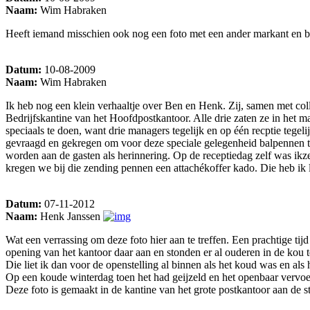
Naam:
Wim Habraken
Heeft iemand misschien ook nog een foto met een ander markant en be
Datum:
10-08-2009
Naam:
Wim Habraken
Ik heb nog een klein verhaaltje over Ben en Henk. Zij, samen met coll
Bedrijfskantine van het Hoofdpostkantoor. Alle drie zaten ze in het m
speciaals te doen, want drie managers tegelijk en op één recptie tege
gevraagd en gekregen om voor deze speciale gelegenheid balpennen t
worden aan de gasten als herinnering. Op de receptiedag zelf was ikze
kregen we bij die zending pennen een attachékoffer kado. Die heb ik
Datum:
07-11-2012
Naam:
Henk Janssen
Wat een verrassing om deze foto hier aan te treffen. Een prachtige t
opening van het kantoor daar aan en stonden er al ouderen in de kou
Die liet ik dan voor de openstelling al binnen als het koud was en als 
Op een koude winterdag toen het had geijzeld en het openbaar vervoer 
Deze foto is gemaakt in de kantine van het grote postkantoor aan de