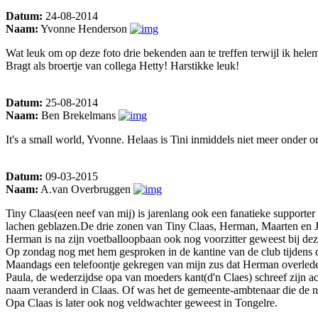
Datum:
24-08-2014
Naam:
Yvonne Henderson
Wat leuk om op deze foto drie bekenden aan te treffen terwijl ik hel
Bragt als broertje van collega Hetty! Harstikke leuk!
Datum:
25-08-2014
Naam:
Ben Brekelmans
It's a small world, Yvonne. Helaas is Tini inmiddels niet meer onder o
Datum:
09-03-2015
Naam:
A.van Overbruggen
Tiny Claas(een neef van mij) is jarenlang ook een fanatieke supporter
lachen geblazen.De drie zonen van Tiny Claas, Herman, Maarten en Jos
Herman is na zijn voetballoopbaan ook nog voorzitter geweest bij dez
Op zondag nog met hem gesproken in de kantine van de club tijdens de
Maandags een telefoontje gekregen van mijn zus dat Herman overleden 
Paula, de wederzijdse opa van moeders kant(d'n Claes) schreef zijn ac
naam veranderd in Claas. Of was het de gemeente-ambtenaar die de
Opa Claas is later ook nog veldwachter geweest in Tongelre.