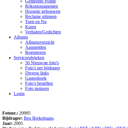
Gemeente Politie
Rijksmonumenten
Hoogste gebouwen
Reclame uitingen
Toen en Nu
Kunst
Verhalen/Gedichten
Albums
Albumoverzicht
Aanmelden
Registreren
Servicerubrieken
50 Nieuwste foto's
Foto's per bijdrager
Diverse links
Gastenboek
Foto's bestellen
Foto insturen
Login
Fotonr.:
20995
Bijdrager:
Ben Brekelmans
Jaar:
2005