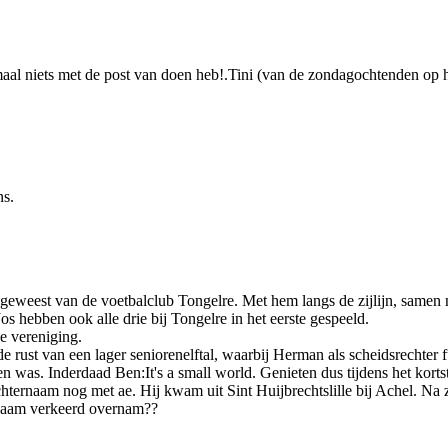
emaal niets met de post van doen heb!.Tini (van de zondagochtenden op
ns.
 geweest van de voetbalclub Tongelre. Met hem langs de zijlijn, samen 
 hebben ook alle drie bij Tongelre in het eerste gespeeld.
e vereniging.
 rust van een lager seniorenelftal, waarbij Herman als scheidsrechter 
was. Inderdaad Ben:It's a small world. Genieten dus tijdens het kortst
hternaam nog met ae. Hij kwam uit Sint Huijbrechtslille bij Achel. Na 
 naam verkeerd overnam??