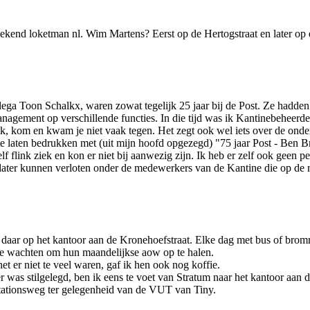
kend loketman nl. Wim Martens? Eerst op de Hertogstraat en later op 
ega Toon Schalkx, waren zowat tegelijk 25 jaar bij de Post. Ze hadden 
anagement op verschillende functies. In die tijd was ik Kantinebeheerde
lijk, kom en kwam je niet vaak tegen. Het zegt ook wel iets over de on
e laten bedrukken met (uit mijn hoofd opgezegd) "75 jaar Post - Ben B
lf flink ziek en kon er niet bij aanwezig zijn. Ik heb er zelf ook geen
 later kunnen verloten onder de medewerkers van de Kantine die op de 
ijd daar op het kantoor aan de Kronehoefstraat. Elke dag met bus of b
 te wachten om hun maandelijkse aow op te halen.
het er niet te veel waren, gaf ik hen ook nog koffie.
was stilgelegd, ben ik eens te voet van Stratum naar het kantoor aan d
 stationsweg ter gelegenheid van de VUT van Tiny.