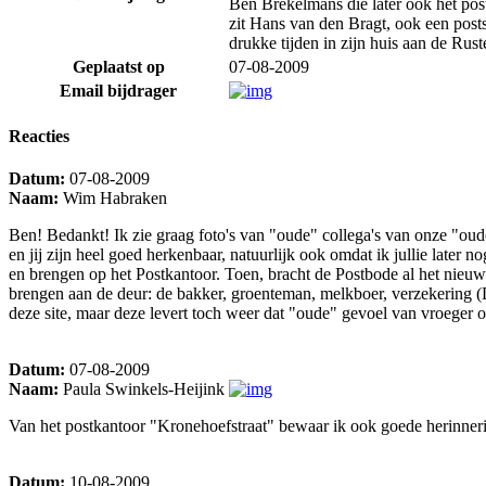
Ben Brekelmans die later ook het pos
zit Hans van den Bragt, ook een post
drukke tijden in zijn huis aan de Rus
Geplaatst op
07-08-2009
Email bijdrager
Reacties
Datum:
07-08-2009
Naam:
Wim Habraken
Ben! Bedankt! Ik zie graag foto's van "oude" collega's van onze "oude
en jij zijn heel goed herkenbaar, natuurlijk ook omdat ik jullie lat
en brengen op het Postkantoor. Toen, bracht de Postbode al het nie
brengen aan de deur: de bakker, groenteman, melkboer, verzekering (D
deze site, maar deze levert toch weer dat "oude" gevoel van vroeger o
Datum:
07-08-2009
Naam:
Paula Swinkels-Heijink
Van het postkantoor "Kronehoefstraat" bewaar ik ook goede herinneri
Datum:
10-08-2009