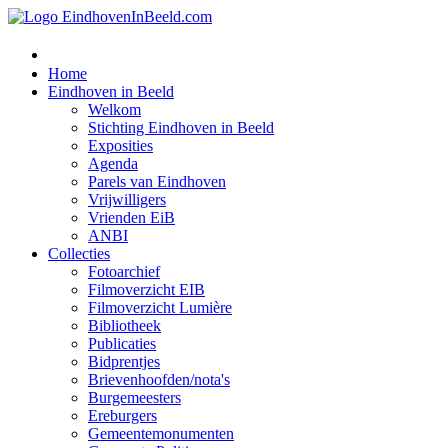
Home
Eindhoven in Beeld
Welkom
Stichting Eindhoven in Beeld
Exposities
Agenda
Parels van Eindhoven
Vrijwilligers
Vrienden EiB
ANBI
Collecties
Fotoarchief
Filmoverzicht EIB
Filmoverzicht Lumière
Bibliotheek
Publicaties
Bidprentjes
Brievenhoofden/nota's
Burgemeesters
Ereburgers
Gemeentemonumenten