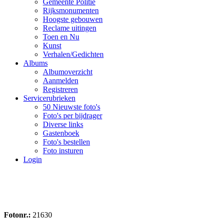
Gemeente Politie
Rijksmonumenten
Hoogste gebouwen
Reclame uitingen
Toen en Nu
Kunst
Verhalen/Gedichten
Albums
Albumoverzicht
Aanmelden
Registreren
Servicerubrieken
50 Nieuwste foto's
Foto's per bijdrager
Diverse links
Gastenboek
Foto's bestellen
Foto insturen
Login
Fotonr.:
21630