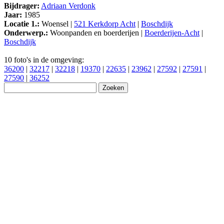
Bijdrager:
Adriaan Verdonk
Jaar:
1985
Locatie 1.:
Woensel |
521 Kerkdorp Acht
|
Boschdijk
Onderwerp.:
Woonpanden en boerderijen |
Boerderijen-Acht
|
Boschdijk
10 foto's in de omgeving:
36200
|
32217
|
32218
|
19370
|
22635
|
23962
|
27592
|
27591
|
27590
|
36252