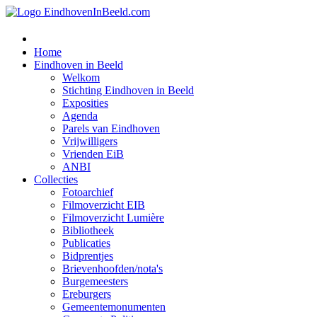
Home
Eindhoven in Beeld
Welkom
Stichting Eindhoven in Beeld
Exposities
Agenda
Parels van Eindhoven
Vrijwilligers
Vrienden EiB
ANBI
Collecties
Fotoarchief
Filmoverzicht EIB
Filmoverzicht Lumière
Bibliotheek
Publicaties
Bidprentjes
Brievenhoofden/nota's
Burgemeesters
Ereburgers
Gemeentemonumenten