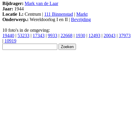
Bijdrager:
Mark van de Laar
Jaar:
1944
Locatie 1.:
Centrum |
111 Binnenstad
|
Markt
Onderwerp.:
Wereldoorlog I en II |
Bevrijding
10 foto's in de omgeving:
19440
|
53233
|
17343
|
9933
|
22668
|
1930
|
12493
|
20043
|
37973
|
10919