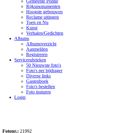
Gemeente Politie
Rijksmonumenten
Hoogste gebouwen
Reclame uitingen
Toen en Nu
Kunst
Verhalen/Gedichten
Albums
Albumoverzicht
Aanmelden
Registreren
Servicerubrieken
50 Nieuwste foto's
Foto's per bijdrager
Diverse links
Gastenboek
Foto's bestellen
Foto insturen
Login
Fotonr.:
21992