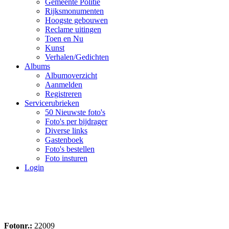
Gemeente Politie
Rijksmonumenten
Hoogste gebouwen
Reclame uitingen
Toen en Nu
Kunst
Verhalen/Gedichten
Albums
Albumoverzicht
Aanmelden
Registreren
Servicerubrieken
50 Nieuwste foto's
Foto's per bijdrager
Diverse links
Gastenboek
Foto's bestellen
Foto insturen
Login
Fotonr.:
22009