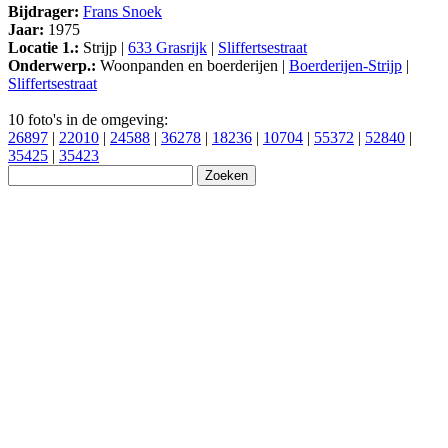
Bijdrager:
Frans Snoek
Jaar:
1975
Locatie 1.:
Strijp |
633 Grasrijk
|
Sliffertsestraat
Onderwerp.:
Woonpanden en boerderijen |
Boerderijen-Strijp
|
Sliffertsestraat
10 foto's in de omgeving:
26897
|
22010
|
24588
|
36278
|
18236
|
10704
|
55372
|
52840
|
35425
|
35423