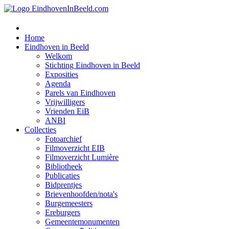
Home
Eindhoven in Beeld
Welkom
Stichting Eindhoven in Beeld
Exposities
Agenda
Parels van Eindhoven
Vrijwilligers
Vrienden EiB
ANBI
Collecties
Fotoarchief
Filmoverzicht EIB
Filmoverzicht Lumière
Bibliotheek
Publicaties
Bidprentjes
Brievenhoofden/nota's
Burgemeesters
Ereburgers
Gemeentemonumenten