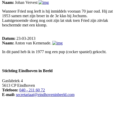
Naam:
Johan Vervest
Wanneer Fried nog leeft is hij inmiddels vooraan 70 jaar oud. Hij zat
1953 samen met zijn broer in de 3e klas bij Jochums.
Laatstgenoemde sloeg nog ooit zijn lat stuk toen Fried zijn zitvlak
beschermde met een klomp.
Datum:
23-03-2013
Naam:
Anton van Kemenade.
In dit pand heb ik in 1977 nog een pup (cocker spaniel) gekocht.
Stichting Eindhoven in Beeld
Gasfabriek 4
5613 CP Eindhoven
Telefoon:
040 - 211 60 72
E-mail:
secretariaat@eindhoveninbeeld.com