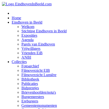
Home
Eindhoven in Beeld
Welkom
Stichting Eindhoven in Beeld
Exposities
Agenda
Parels van Eindhoven
Vrijwilligers
Vrienden EiB
ANBI
Collecties
Fotoarchief
Filmoverzicht EIB
Filmoverzicht Lumière
Bibliotheek
Publicaties
Bidprentjes
Brievenhoofden/nota's
Burgemeesters
Ereburgers
Gemeentemonumenten