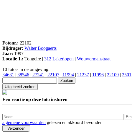
Fotonr.:
22102
Bijdrager:
Walter Boogaerts
Jaar:
1997
Locatie 1.:
Tongelre |
312 Lakerlopen
|
Wouwermanstraat
10 foto's in de omgeving:
34631
|
38546
|
27241
|
22107
|
11994
|
21237
|
11996
|
22109
|
2501
Een reactie op deze foto insturen
algemene voorwaarden
gelezen en akkoord bevonden