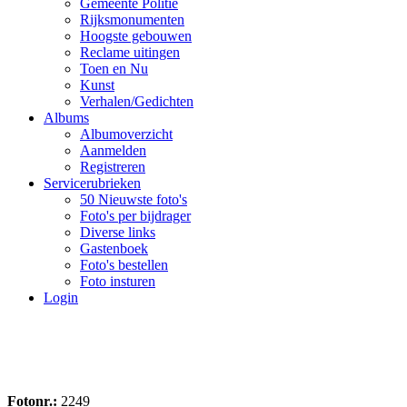
Gemeente Politie
Rijksmonumenten
Hoogste gebouwen
Reclame uitingen
Toen en Nu
Kunst
Verhalen/Gedichten
Albums
Albumoverzicht
Aanmelden
Registreren
Servicerubrieken
50 Nieuwste foto's
Foto's per bijdrager
Diverse links
Gastenboek
Foto's bestellen
Foto insturen
Login
Fotonr.:
2249