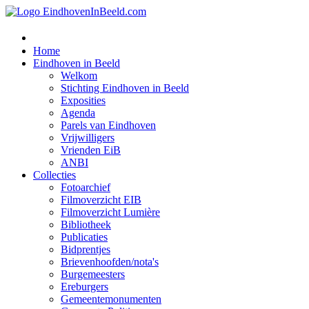
Home
Eindhoven in Beeld
Welkom
Stichting Eindhoven in Beeld
Exposities
Agenda
Parels van Eindhoven
Vrijwilligers
Vrienden EiB
ANBI
Collecties
Fotoarchief
Filmoverzicht EIB
Filmoverzicht Lumière
Bibliotheek
Publicaties
Bidprentjes
Brievenhoofden/nota's
Burgemeesters
Ereburgers
Gemeentemonumenten