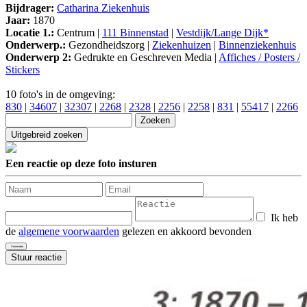
Bijdrager:
Catharina Ziekenhuis
Jaar:
1870
Locatie 1.:
Centrum |
111 Binnenstad
|
Vestdijk/Lange Dijk*
Onderwerp.:
Gezondheidszorg |
Ziekenhuizen
|
Binnenziekenhuis
Onderwerp 2:
Gedrukte en Geschreven Media |
Affiches / Posters /
Stickers
10 foto's in de omgeving:
830
|
34607
|
32307
|
2268
|
2328
|
2256
|
2258
|
831
|
55417
|
2266
Een reactie op deze foto insturen
Ik heb
de
algemene voorwaarden
gelezen en akkoord bevonden