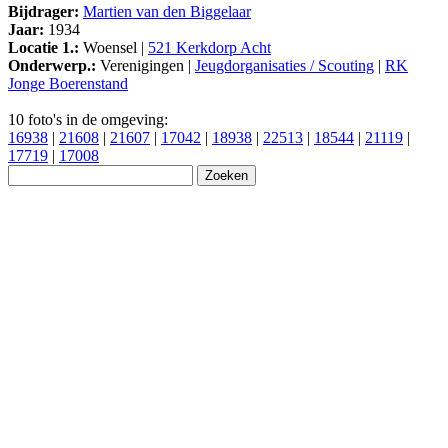
Bijdrager:
Martien van den Biggelaar
Jaar:
1934
Locatie 1.:
Woensel |
521 Kerkdorp Acht
Onderwerp.:
Verenigingen |
Jeugdorganisaties / Scouting
|
RK
Jonge Boerenstand
10 foto's in de omgeving:
16938
|
21608
|
21607
|
17042
|
18938
|
22513
|
18544
|
21119
|
17719
|
17008