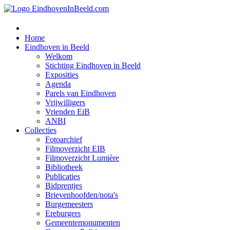
Home
Eindhoven in Beeld
Welkom
Stichting Eindhoven in Beeld
Exposities
Agenda
Parels van Eindhoven
Vrijwilligers
Vrienden EiB
ANBI
Collecties
Fotoarchief
Filmoverzicht EIB
Filmoverzicht Lumière
Bibliotheek
Publicaties
Bidprentjes
Brievenhoofden/nota's
Burgemeesters
Ereburgers
Gemeentemonumenten