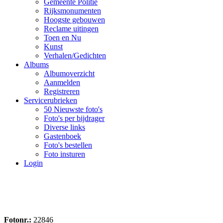
Gemeente Politie
Rijksmonumenten
Hoogste gebouwen
Reclame uitingen
Toen en Nu
Kunst
Verhalen/Gedichten
Albums
Albumoverzicht
Aanmelden
Registreren
Servicerubrieken
50 Nieuwste foto's
Foto's per bijdrager
Diverse links
Gastenboek
Foto's bestellen
Foto insturen
Login
Fotonr.:
22846