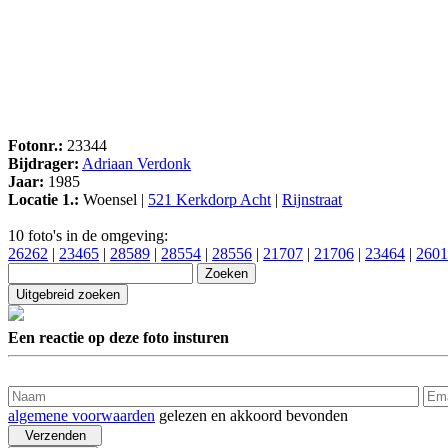
Fotonr.:
23344
Bijdrager:
Adriaan Verdonk
Jaar:
1985
Locatie 1.:
Woensel |
521 Kerkdorp Acht
|
Rijnstraat
10 foto's in de omgeving:
26262
|
23465
|
28589
|
28554
|
28556
|
21707
|
21706
|
23464
|
2601
Een reactie op deze foto insturen
algemene voorwaarden
gelezen en akkoord bevonden