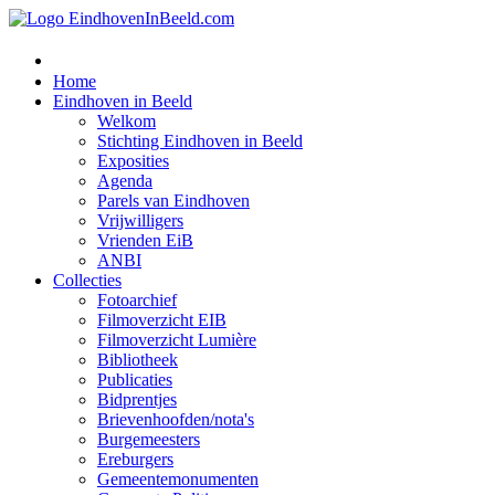
Home
Eindhoven in Beeld
Welkom
Stichting Eindhoven in Beeld
Exposities
Agenda
Parels van Eindhoven
Vrijwilligers
Vrienden EiB
ANBI
Collecties
Fotoarchief
Filmoverzicht EIB
Filmoverzicht Lumière
Bibliotheek
Publicaties
Bidprentjes
Brievenhoofden/nota's
Burgemeesters
Ereburgers
Gemeentemonumenten