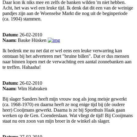
Daar kon ik niks mee en zelfs de banken wilden 'm niet hebben.
Acht, het was wel een leuke tijd. Ik denk dat dit een van de weinige
pandjes zijn aan de Woenselse Markt die nog uit de beginperiode
(ca. 1904) stammen.
Datum:
26-02-2010
Naam:
Bauke Hüsken
Ik bedenk me nu net dat er wel eens een leuke verwarring kan
ontstaan bij het adverteren met "bruine billen". Dat er dus mensen
naar binnen lopen met de verwachting een aantal zonnebanken aan
te treffen. Hahaaha!
Datum:
26-02-2010
Naam:
Wim Habraken
Bij slager Sanders heeft mijn vrouw nog als jong meisje gewerkt
(ca. 1968-1970) en daarna heeft ze nog enige tijd bij (de oudere
heer) Cooijmans gewerkt. Daarna is ze bij Sporthuis Haak gaan
werken op de Gen. Coenderslaan. Wat vliegt de tijd! Bij Cooijmans
staat nu een zoon van mijn broer in de winkel als slager.
Datum:
27-02-2010