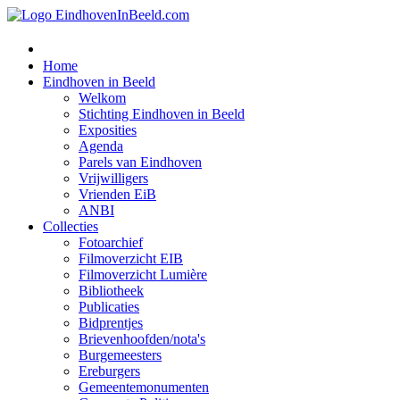
Home
Eindhoven in Beeld
Welkom
Stichting Eindhoven in Beeld
Exposities
Agenda
Parels van Eindhoven
Vrijwilligers
Vrienden EiB
ANBI
Collecties
Fotoarchief
Filmoverzicht EIB
Filmoverzicht Lumière
Bibliotheek
Publicaties
Bidprentjes
Brievenhoofden/nota's
Burgemeesters
Ereburgers
Gemeentemonumenten