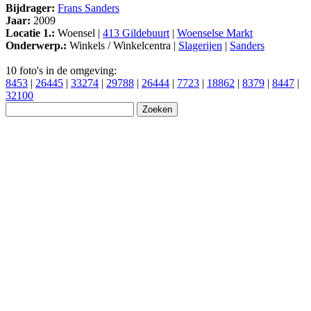
Bijdrager:
Frans Sanders
Jaar:
2009
Locatie 1.:
Woensel |
413 Gildebuurt
|
Woenselse Markt
Onderwerp.:
Winkels / Winkelcentra |
Slagerijen
|
Sanders
10 foto's in de omgeving:
8453
|
26445
|
33274
|
29788
|
26444
|
7723
|
18862
|
8379
|
8447
|
32100